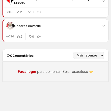
Mundo
2
0
156
3
Casares covarde
2
0
726
4
0
Comentários
Faca login
para comentar. Seja respeitoso