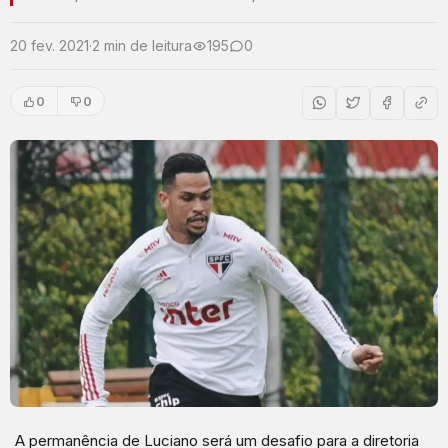
20 fev. 2021
·
2 min de leitura
195
0
0
0
A permanência de Luciano será um desafio para a diretoria