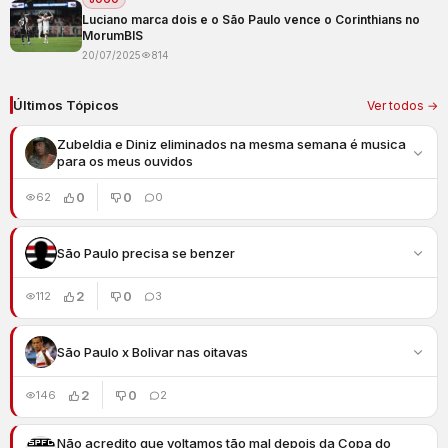
Luciano marca dois e o São Paulo vence o Corinthians no
MorumBIS
20/07/2025
814
Últimos Tópicos
Ver todos →
Zubeldia e Diniz eliminados na mesma semana é musica
para os meus ouvidos
0
0
62
0
São Paulo precisa se benzer
2
0
112
3
São Paulo x Bolivar nas oitavas
2
0
146
2
Não acredito que voltamos tão mal depois da Copa do