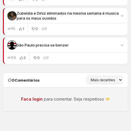
Zubeldia e Diniz eliminados na mesma semana é musica
para os meus ouvidos
1
0
116
0
São Paulo precisa se benzer
2
0
158
3
0
Comentários
Faca login
para comentar. Seja respeitoso