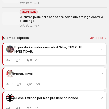
27/02/2021
49
JUANFRAN
Juanfran pede para não ser relacionado em jogo contra o
Flamengo
25/02/2021
67
Últimos Tópicos
Ver todos →
Empresta Paulinho e escala A Silva, TEM QUE
INVESTIGAR.
0
0
20
0
#foraDorival
1
0
130
6
Quase 1 milhão por mês pra ficar no banco
1
0
94
1