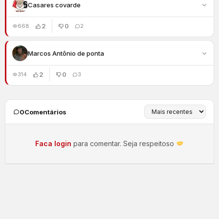
Casares covarde
2
0
668
2
Marcos Antônio de ponta
2
0
314
3
0
Comentários
Faca login
para comentar. Seja respeitoso