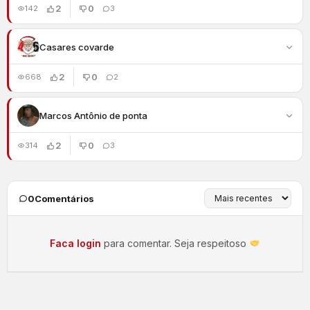
2
0
142
3
Casares covarde
2
0
668
2
Marcos Antônio de ponta
2
0
314
3
0
Comentários
Faca login
para comentar. Seja respeitoso