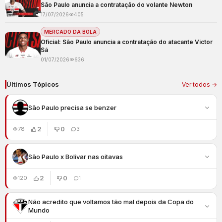
São Paulo anuncia a contratação do volante Newton
17/07/2026
405
MERCADO DA BOLA
Oficial: São Paulo anuncia a contratação do atacante Victor
Sá
01/07/2026
636
Últimos Tópicos
Ver todos →
São Paulo precisa se benzer
2
0
78
3
São Paulo x Bolivar nas oitavas
2
0
120
1
Não acredito que voltamos tão mal depois da Copa do
Mundo