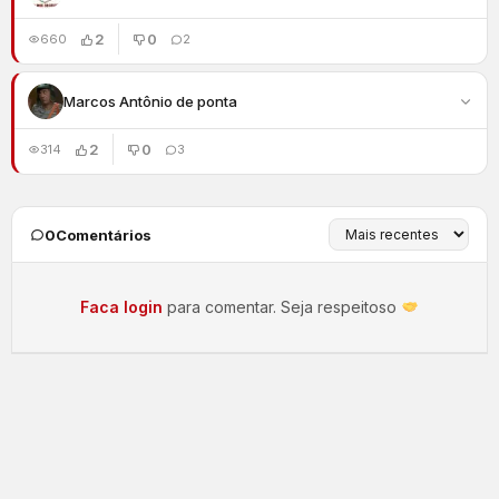
2
0
660
2
Marcos Antônio de ponta
2
0
314
3
0
Comentários
Faca login
para comentar. Seja respeitoso