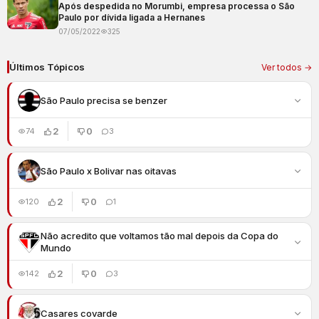
Após despedida no Morumbi, empresa processa o São
Paulo por dívida ligada a Hernanes
07/05/2022
325
Últimos Tópicos
Ver todos →
São Paulo precisa se benzer
2
0
74
3
São Paulo x Bolivar nas oitavas
2
0
120
1
Não acredito que voltamos tão mal depois da Copa do
Mundo
2
0
142
3
Casares covarde