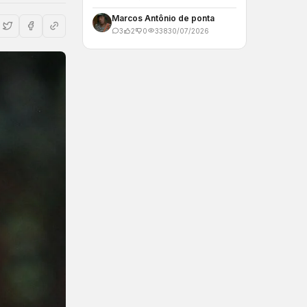
Marcos Antônio de ponta
3
2
0
338
30/07/2026