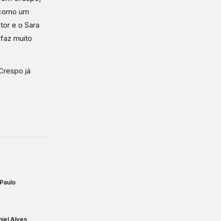
s como um
tor e o Sara
faz muito
 Crespo já
 Paulo
iel Alves