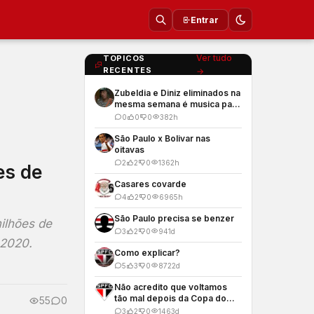
Entrar
Ver tudo
TOPICOS
RECENTES
→
Zubeldia e Diniz eliminados na
mesma semana é musica para
os meus ouvidos
0
0
0
38
2h
São Paulo x Bolivar nas
oitavas
2
2
0
136
2h
es de
Casares covarde
4
2
0
696
5h
São Paulo precisa se benzer
ilhões de
3
2
0
94
1d
 2020.
Como explicar?
5
3
0
872
2d
Não acredito que voltamos
tão mal depois da Copa do
55
0
Mundo
3
2
0
146
3d