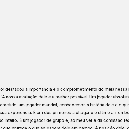
tor destacou a importância e o comprometimento do meia nessa 
 “A nossa avaliação dele é a melhor possível. Um jogador absolu
metido, um jogador mundial, conhecemos a história dele e o qu
sa experiência. É um dos primeiros a chegar e o último a ir embo
o inteiro. É um jogador de grupo e, ao meu ver e da comissão té
r que entrega o que se espera dele em campo. A posição dele,