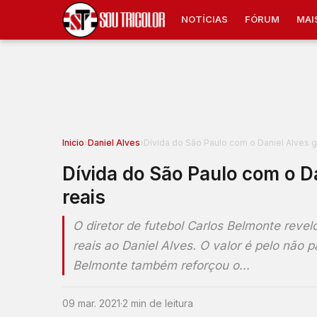
NOTÍCIAS
FÓRUM
MAI
Inicio
›
Daniel Alves
›
Dívida do São Paulo com o Daniel Alves g
Dívida do São Paulo com o Da
reais
O diretor de futebol Carlos Belmonte reve
reais ao Daniel Alves. O valor é pelo não
Belmonte também reforçou o…
09 mar. 2021
·
2 min de leitura