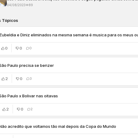
04/08/2023
89
s Tópicos
Zubeldia e Diniz eliminados na mesma semana é musica para os meus o
0
0
0
São Paulo precisa se benzer
2
0
3
São Paulo x Bolivar nas oitavas
2
0
2
Não acredito que voltamos tão mal depois da Copa do Mundo