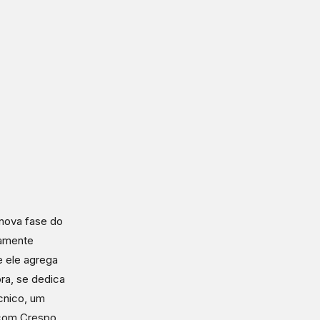
nova fase do
tamente
e ele agrega
ra, se dedica
cnico, um
 com Crespo,