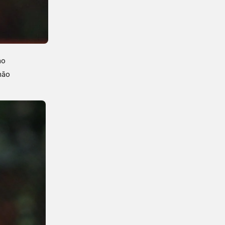
ão
não