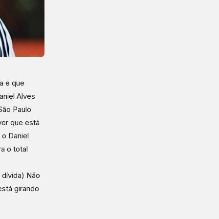
a e que
aniel Alves
São Paulo
ver que está
 o Daniel
 o total
 dívida) Não
está girando