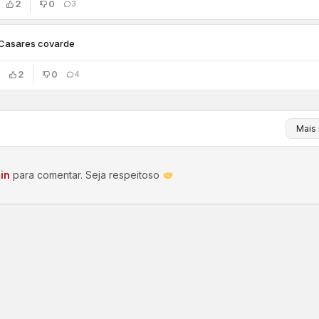
2
0
3
Casares covarde
2
0
4
in
para comentar. Seja respeitoso