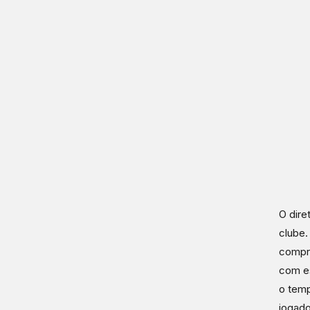
O dire
clube.
compro
com es
o temp
jogado