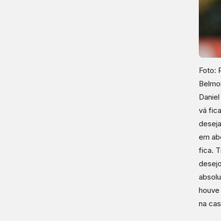
Foto: 
Belmon
Daniel
vá fic
deseja
em abe
fica. 
desejo
absolu
houve 
na cas