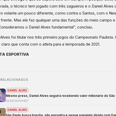
terada, o técnico tem jogado com três zagueiros e o Daniel Alve
ro volante um pouco diferente, como contra o Santos, com o Nes
 frente. Mas ele faz qualquer uma das funções do meio campo e 
onsideramos o Daniel Alves fundamental”, concluiu.
 Alves foi titular nos três primeiro jogos do Campeonato Paulista.
 claro que conta com o atleta para a temporada de 2021.
TA ESPORTIVA
 RELACIONADOS
DANIEL ALVES
Mesmo preso, Daniel Alves seguirá recebendo valor milionário do São
22/02/2024
827
DANIEL ALVES
São Paulo busca brecha, não encontra e segue pagando dívida com Dan