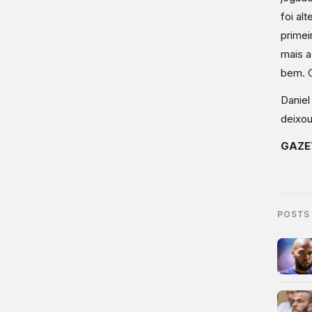
foi al
primei
mais a
bem. C
Daniel
deixou
GAZE
POSTS