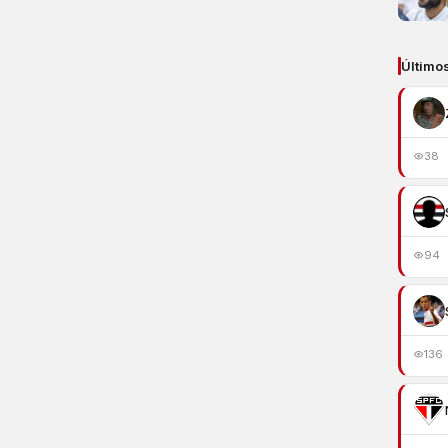
Último
38
94
136