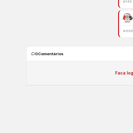
146
696
0
Comentários
Faca log