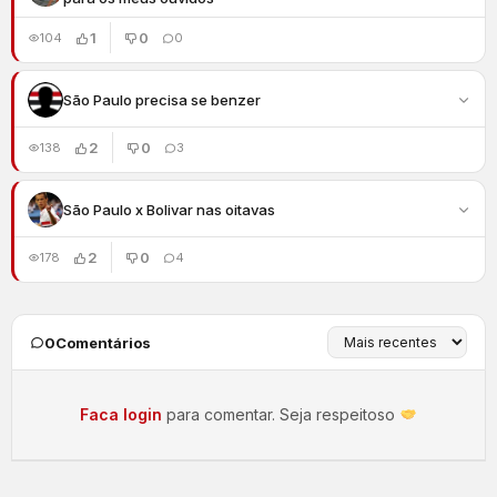
1
0
104
0
São Paulo precisa se benzer
2
0
138
3
São Paulo x Bolivar nas oitavas
2
0
178
4
0
Comentários
Faca login
para comentar. Seja respeitoso