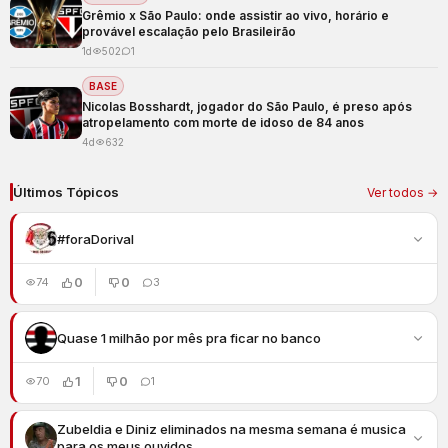
Grêmio x São Paulo: onde assistir ao vivo, horário e
provável escalação pelo Brasileirão
1d
502
1
BASE
Nicolas Bosshardt, jogador do São Paulo, é preso após
atropelamento com morte de idoso de 84 anos
4d
632
Últimos Tópicos
Ver todos →
#foraDorival
0
0
74
3
Quase 1 milhão por mês pra ficar no banco
1
0
70
1
Zubeldia e Diniz eliminados na mesma semana é musica
para os meus ouvidos