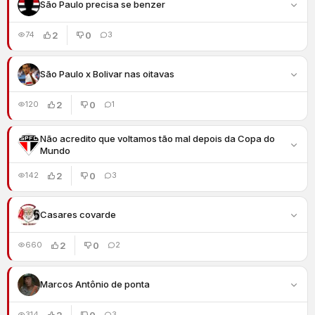
São Paulo precisa se benzer
2
0
74
3
São Paulo x Bolivar nas oitavas
2
0
120
1
Não acredito que voltamos tão mal depois da Copa do
Mundo
2
0
142
3
Casares covarde
2
0
660
2
Marcos Antônio de ponta
2
0
314
3