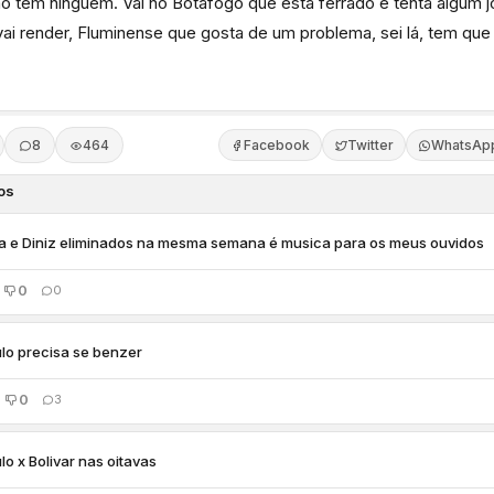
o tem ninguém. Vai no Botafogo que esta ferrado e tenta algum 
ai render, Fluminense que gosta de um problema, sei lá, tem que 
8
464
Facebook
Twitter
WhatsAp
os
a e Diniz eliminados na mesma semana é musica para os meus ouvidos
0
0
lo precisa se benzer
0
3
lo x Bolivar nas oitavas