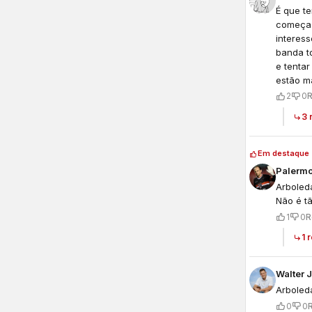
É que t
começa 
interess
banda t
e tenta
estão ma
2
0
3 
Em destaque
Palerm
Arboled
Não é t
1
0
R
1 
Arboleda
0
0