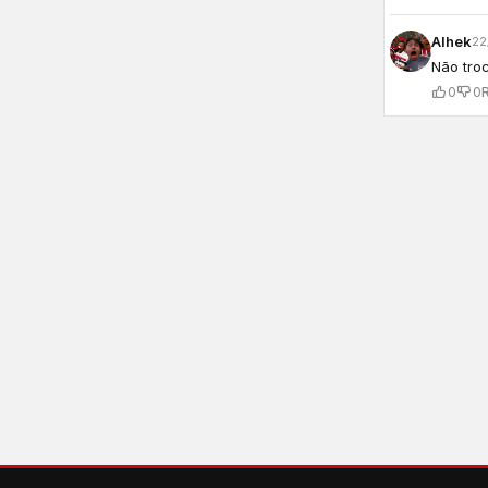
Alhek
22
Não troc
0
0