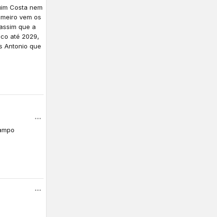
Ruim Costa nem
imeiro vem os
 assim que a
nco até 2029,
s Antonio que
campo