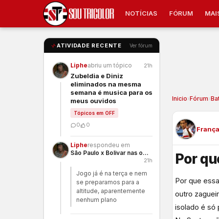
NOTÍCIAS
FÓRUM
MAI
ATIVIDADE RECENTE
Ver fórum
Liphe
abriu um tópico
21h
Zubeldia e Diniz
eliminados na mesma
semana é musica para os
Inicio
›
Fórum
›
Ba
meus ouvidos
Tópicos em OFF
0
0
Franç
Liphe
respondeu em
São Paulo x Bolivar nas oitavas
Por qu
21h
Jogo já é na terça e nem
Por que essa
se preparamos para a
altitude, aparentemente
outro zaguei
nenhum plano
isolado é só 