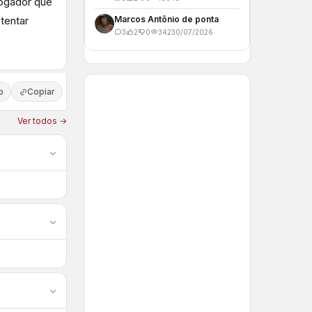
jogador que
tentar
Marcos Antônio de ponta
3
2
0
342
30/07/2026
p
Copiar
Ver todos →