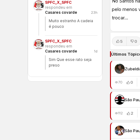
No Santos nã
SPFC_X_SPFC
respondeu em
pelo menos v
Casares covarde
23h
trocar…
Muito estranho A cadeia
é pouco
5
0
SPFC_X_SPFC
respondeu em
Casares covarde
1d
Últimos Tópic
Sim Que esse rato seja
preso
Zubeldi
0
70
São Pau
2
112
São Pau