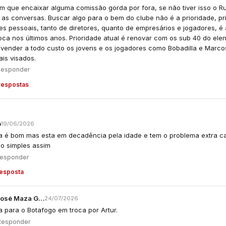
em que encaixar alguma comissão gorda por fora, se não tiver isso o 
as conversas. Buscar algo para o bem do clube não é a prioridade, pr
es pessoais, tanto de diretores, quanto de empresários e jogadores, é
oca nos últimos anos. Prioridade atual é renovar com os sub 40 do ele
r vender a todo custo os jovens e os jogadores como Bobadilla e Marco
is visados.
Responder
respostas
o
19/06/2026
a é bom mas esta em decadência pela idade e tem o problema extra 
ão simples assim
esponder
resposta
Walter José Maza Gonçalves
24/07/2026
 para o Botafogo em troca por Artur.
Responder