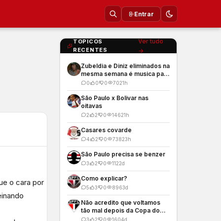
Entrar
Ver tudo
TOPICOS
RECENTES
→
Zubeldia e Diniz eliminados na
mesma semana é musica para
os meus ouvidos
0
0
0
70
21h
São Paulo x Bolivar nas
oitavas
2
2
0
146
21h
Casares covarde
4
2
0
738
23h
São Paulo precisa se benzer
3
2
0
112
2d
Como explicar?
ue o cara por
5
3
0
896
3d
einando
Não acredito que voltamos
tão mal depois da Copa do
Mundo
3
2
0
160
4d