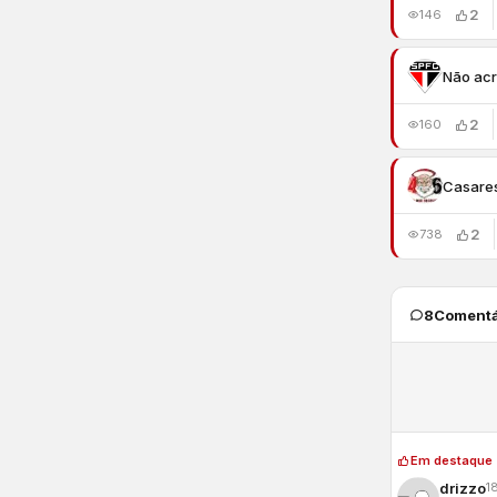
2
146
Não acr
2
160
Casare
2
738
8
Comentá
Em destaque
drizzo
1