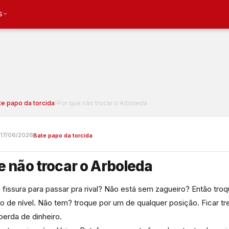
S
te papo da torcida
›
Por que não trocar o Arboleda
a
17/06/2026
Bate papo da torcida
e não trocar o Arboleda
 fissura para passar pra rival? Não está sem zagueiro? Então troq
ro de nível. Não tem? troque por um de qualquer posição. Ficar tr
perda de dinheiro.