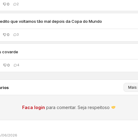
0
2
edito que voltamos tão mal depois da Copa do Mundo
0
3
s covarde
0
4
rios
Faca login
para comentar. Seja respeitoso
8/06/2026