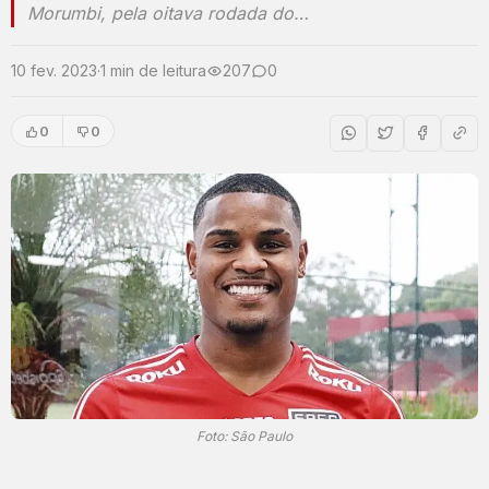
Morumbi, pela oitava rodada do…
10 fev. 2023
·
1 min de leitura
207
0
0
0
Foto: São Paulo