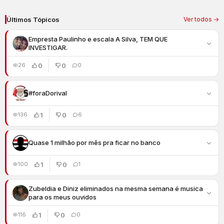
Últimos Tópicos
Ver todos →
Empresta Paulinho e escala A Silva, TEM QUE
INVESTIGAR.
0
0
26
0
#foraDorival
1
0
136
6
Quase 1 milhão por mês pra ficar no banco
1
0
100
1
Zubeldia e Diniz eliminados na mesma semana é musica
para os meus ouvidos
1
0
116
0