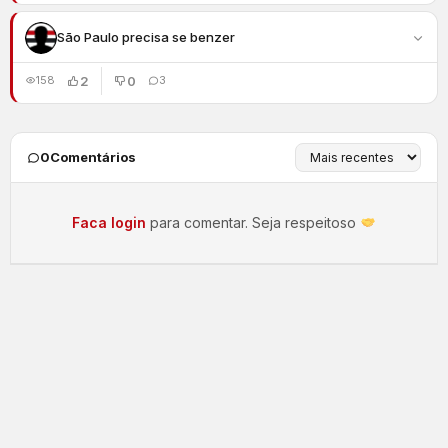
São Paulo precisa se benzer
2
0
158
3
0
Comentários
Faca login
para comentar. Seja respeitoso