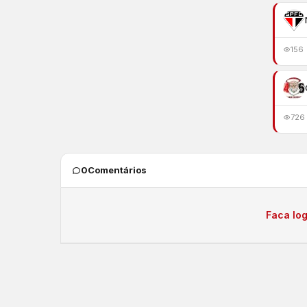
156
726
0
Comentários
Faca log