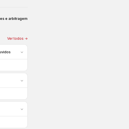
ues e arbitragem
Ver todos →
uvidos