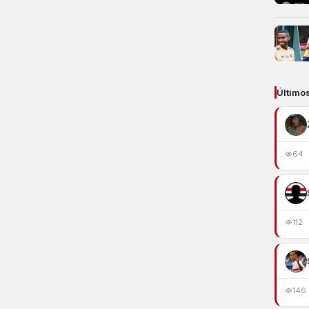
Último
64
112
146