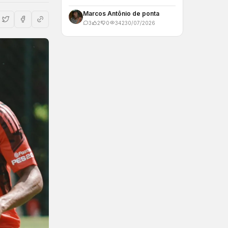
Marcos Antônio de ponta
3
2
0
342
30/07/2026