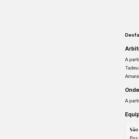
Desfa
Arbi
A part
Tadeu 
Amaral
Onde 
A part
Equi
Pos