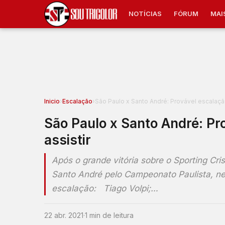
NOTÍCIAS
FÓRUM
MAI
Inicio
›
Escalação
›
São Paulo x Santo André: Provável escalaçã
São Paulo x Santo André: Pr
assistir
Após o grande vitória sobre o Sporting Cris
Santo André pelo Campeonato Paulista, nes
escalação: Tiago Volpi;…
22 abr. 2021
·
1 min de leitura