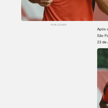
PUBLICIDADE
Após o
São Pa
23 de 