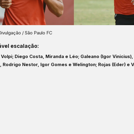
Divulgação / São Paulo FC
ável escalação:
Volpi; Diego Costa, Miranda e Léo; Galeano (Igor Vinicius),
, Rodrigo Nestor, Igor Gomes e Welington; Rojas (Eder) e V