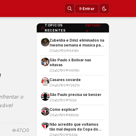
Entrar
Ver tudo
TOPICOS
RECENTES
→
Zubeldia e Diniz eliminados na
mesma semana é musica para
os meus ouvidos
0
0
0
64
18h
São Paulo x Bolivar nas
oitavas
2
2
0
146
18h
e
Casares covarde
4
2
0
726
21h
São Paulo precisa se benzer
nfrentar o
3
2
0
112
2d
vável
Como explicar?
5
3
0
886
3d
Não acredito que voltamos
tão mal depois da Copa do
47
0
Mundo
3
2
0
156
3d