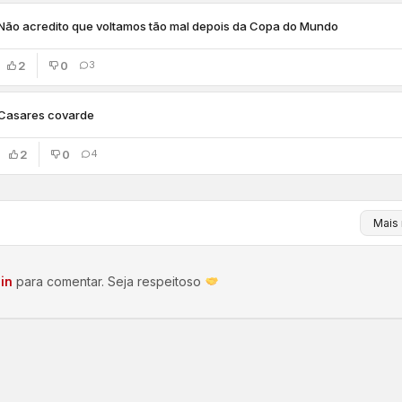
Não acredito que voltamos tão mal depois da Copa do Mundo
2
0
3
Casares covarde
2
0
4
in
para comentar. Seja respeitoso