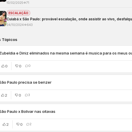
10/02/2025
71
ESCALAÇÃO
Cuiabá x São Paulo: provável escalação, onde assistir ao vivo, desfalq
04/10/2024
643
s Tópicos
Zubeldia e Diniz eliminados na mesma semana é musica para os meus o
0
0
0
São Paulo precisa se benzer
2
0
3
São Paulo x Bolivar nas oitavas
2
0
2