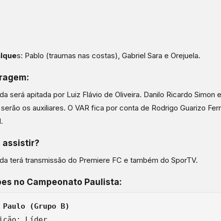
lque
s: Pablo (traumas nas costas), Gabriel Sara e Orejuela.
tragem:
ida será apitada por Luiz Flávio de Oliveira. Danilo Ricardo Simon
serão os auxiliares. O VAR fica por conta de Rodrigo Guarizo Ferr
.
assistir?
ida terá transmissão do Premiere FC e também do SporTV.
pes no Campeonato Paulista
:
ição: Líder
