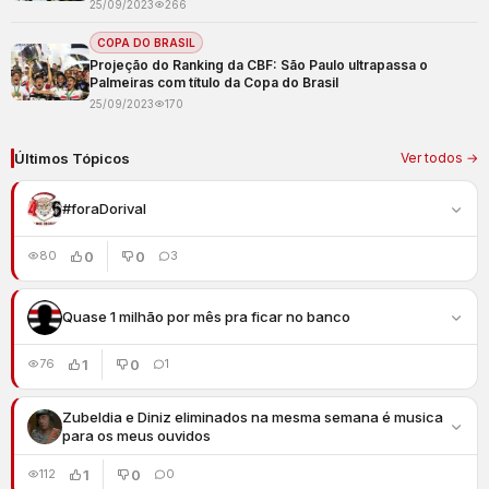
25/09/2023
266
COPA DO BRASIL
Projeção do Ranking da CBF: São Paulo ultrapassa o
Palmeiras com título da Copa do Brasil
25/09/2023
170
Últimos Tópicos
Ver todos →
#foraDorival
0
0
80
3
Quase 1 milhão por mês pra ficar no banco
1
0
76
1
Zubeldia e Diniz eliminados na mesma semana é musica
para os meus ouvidos
1
0
112
0