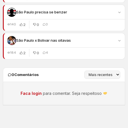
São Paulo precisa se benzer
2
0
140
3
São Paulo x Bolivar nas oitavas
2
0
184
4
0
Comentários
Faca login
para comentar. Seja respeitoso