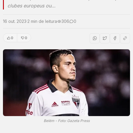
clubes europeus ou…
16 out. 2023
·
2 min de leitura
306
0
0
0
Belém - Foto: Gazeta Press