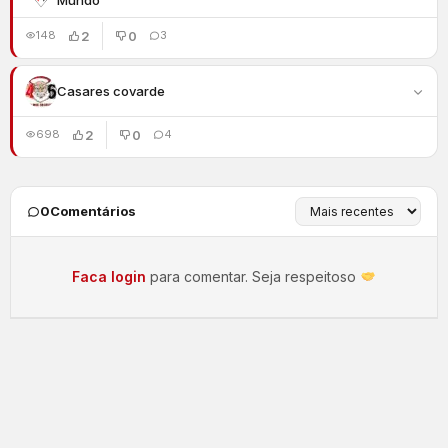
2
0
148
3
Casares covarde
2
0
698
4
0
Comentários
Faca login
para comentar. Seja respeitoso