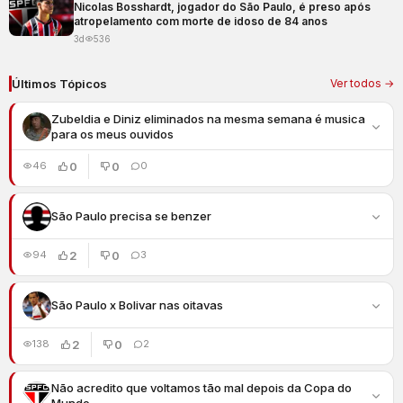
Nicolas Bosshardt, jogador do São Paulo, é preso após
atropelamento com morte de idoso de 84 anos
3d
536
Últimos Tópicos
Ver todos →
Zubeldia e Diniz eliminados na mesma semana é musica
para os meus ouvidos
0
0
46
0
São Paulo precisa se benzer
2
0
94
3
São Paulo x Bolivar nas oitavas
2
0
138
2
Não acredito que voltamos tão mal depois da Copa do
Mundo