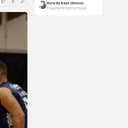
Hora da base (dnovo)
2
2
0
176
27/07/2026