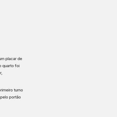
um placar de
 quarto foi
r,
rimeiro turno
 pelo portão