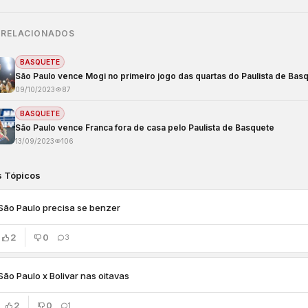
 RELACIONADOS
BASQUETE
São Paulo vence Mogi no primeiro jogo das quartas do Paulista de Bas
09/10/2023
87
BASQUETE
São Paulo vence Franca fora de casa pelo Paulista de Basquete
13/09/2023
106
s Tópicos
São Paulo precisa se benzer
2
0
3
São Paulo x Bolivar nas oitavas
2
0
1