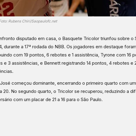
Foto: Rubens Chiri/Saopaulofc.net
fronto disputado em casa, o Basquete Tricolor triunfou sobre o
4, durante a 17ª rodada do NBB. Os jogadores em destaque foram
buindo com 19 pontos, 6 rebotes e 1 assistência, Tyrone com 16 p
s e 3 assistências, e Bennett registrando 14 pontos, 4 rebotes e 
ências.
 José começou dominante, encerrando o primeiro quarto com u
a 20. No segundo quarto, o Tricolor se recuperou, reduzindo a di
rsário com um placar de 21 a 16 para o São Paulo.