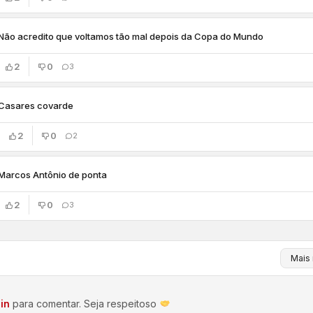
Não acredito que voltamos tão mal depois da Copa do Mundo
2
0
3
Casares covarde
2
0
2
Marcos Antônio de ponta
2
0
3
in
para comentar. Seja respeitoso