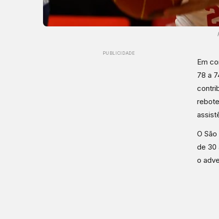
PUBLICIDADE
Em con
78 a 7
contri
rebote
assist
O São
de 30 
o adve