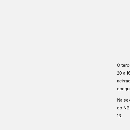
O terc
20 a 1
acirra
conqui
Na sex
do NBB
13.