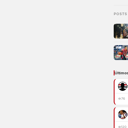
POSTS
Último
76
120