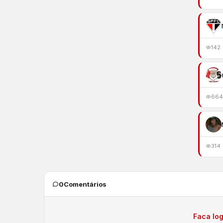
142
664
314
0
Comentários
Faca log