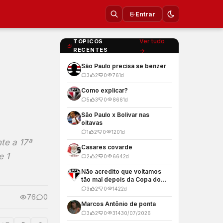
Entrar
Ver tudo
TOPICOS
RECENTES
→
São Paulo precisa se benzer
3
2
0
76
1d
Como explicar?
5
3
0
866
1d
São Paulo x Bolivar nas
oitavas
1
2
0
120
1d
te a 17ª
Casares covarde
e 1
2
2
0
664
2d
Não acredito que voltamos
tão mal depois da Copa do
Mundo
3
2
0
142
2d
76
0
Marcos Antônio de ponta
3
2
0
314
30/07/2026