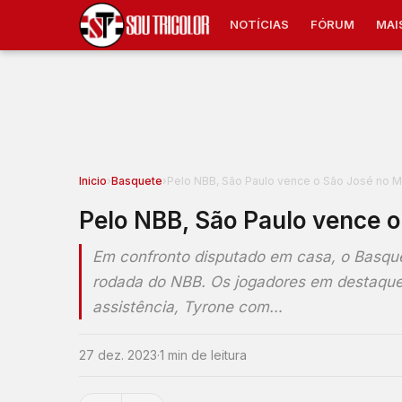
NOTÍCIAS
FÓRUM
MAI
Inicio
›
Basquete
›
Pelo NBB, São Paulo vence o São José no 
Pelo NBB, São Paulo vence 
Em confronto disputado em casa, o Basquet
rodada do NBB. Os jogadores em destaque 
assistência, Tyrone com…
27 dez. 2023
·
1 min de leitura