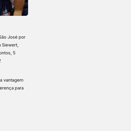
 São José por
 Siewert,
ontos, 5
2
ma vantagem
ferença para