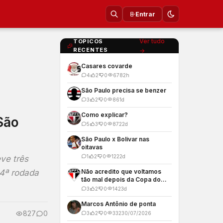
Entrar
Ver tudo
TOPICOS
RECENTES
→
Casares covarde
4
2
0
678
2h
São Paulo precisa se benzer
3
2
0
86
1d
Como explicar?
São
5
3
0
872
2d
São Paulo x Bolivar nas
oitavas
1
2
0
122
2d
ve três
 4ª rodada
Não acredito que voltamos
tão mal depois da Copa do
Mundo
3
2
0
142
3d
Marcos Antônio de ponta
827
0
3
2
0
332
30/07/2026