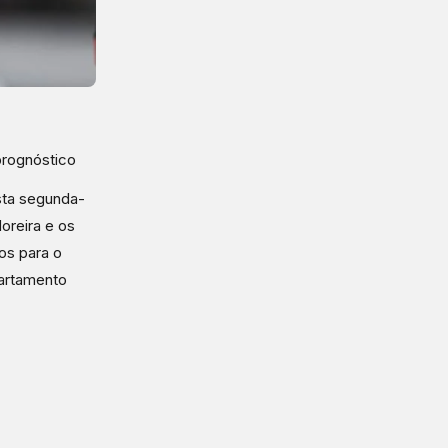
prognóstico
sta segunda-
Moreira e os
os para o
partamento