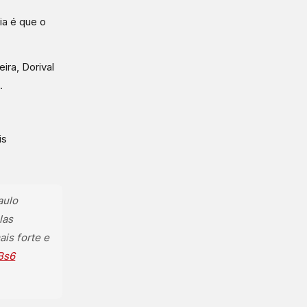
ia é que o
ra, Dorival
.
is
aulo
las
ais forte e
7Bs6