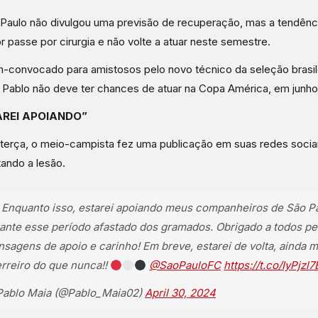
Paulo não divulgou uma previsão de recuperação, mas a tendênc
r passe por cirurgia e não volte a atuar neste semestre.
convocado para amistosos pelo novo técnico da seleção brasilei
, Pablo não deve ter chances de atuar na Copa América, em junho
AREI APOIANDO”
terça, o meio-campista fez uma publicação em suas redes socia
ando a lesão.
 Enquanto isso, estarei apoiando meus companheiros de São P
ante esse período afastado dos gramados. Obrigado a todos pe
sagens de apoio e carinho! Em breve, estarei de volta, ainda m
rreiro do que nunca!!
@SaoPauloFC
https://t.co/IyPjzl
ablo Maia (@Pablo_Maia02)
April 30, 2024