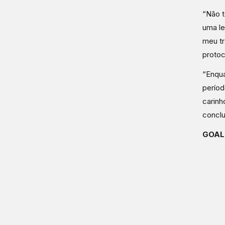
“Não t
uma le
meu tr
protoc
“Enqua
períod
carinh
conclu
GOAL