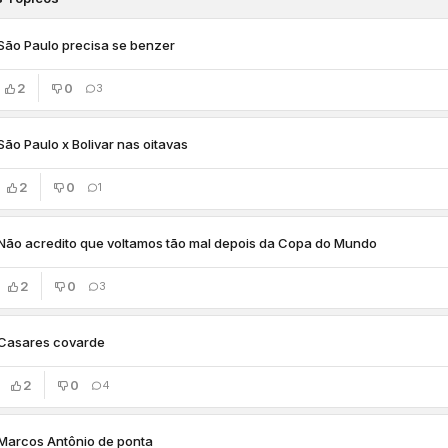
São Paulo precisa se benzer
2
0
3
São Paulo x Bolivar nas oitavas
2
0
1
Não acredito que voltamos tão mal depois da Copa do Mundo
2
0
3
Casares covarde
2
0
4
Marcos Antônio de ponta