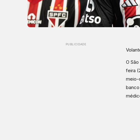
PUBLICIDADE
Volant
O São 
feira 
meio-
banco 
médic