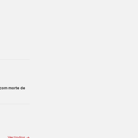
 com morte de
Ver todos →