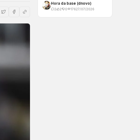
Hora da base (dnovo)
2
2
0
176
27/07/2026