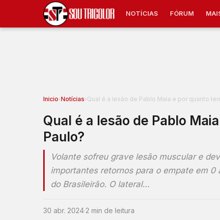
NOTÍCIAS
FÓRUM
MAI
Inicio
›
Notícias
›
Qual é a lesão de Pablo Maia e por quanto te
Qual é a lesão de Pablo Maia
Paulo?
Volante sofreu grave lesão muscular e deve
importantes retornos para o empate em 0 a
do Brasileirão. O lateral…
30 abr. 2024
·
2 min de leitura