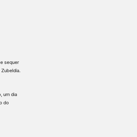
 e sequer
 Zubeldía.
o, um dia
o do