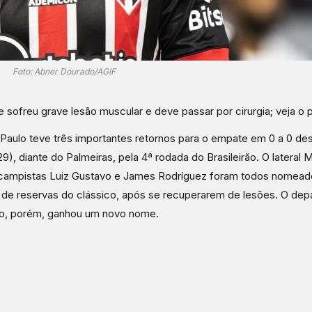
Foto: Abner Dourado/AGIF
e sofreu grave lesão muscular e deve passar por cirurgia; veja o 
Paulo teve três importantes retornos para o empate em 0 a 0 de
(29), diante do Palmeiras, pela 4ª rodada do Brasileirão. O lateral 
campistas Luiz Gustavo e James Rodríguez foram todos nomead
de reservas do clássico, após se recuperarem de lesões. O de
o, porém, ganhou um novo nome.