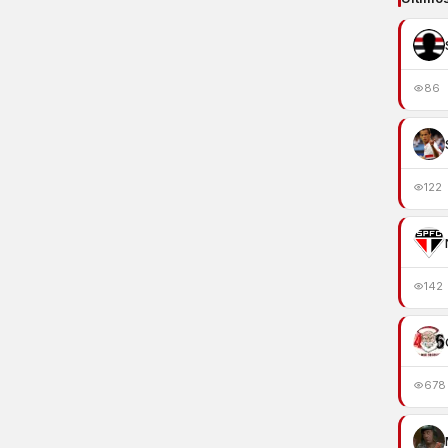
86
122
142
678