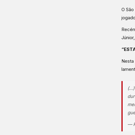
O São 
jogado
Recém-
Júnior
“EST
Nesta 
lament
(…)
dur
men
gue
— P