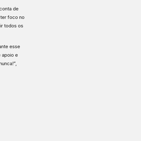
conta de
ter foco no
ir todos os
ante esse
 apoio e
nunca!”,