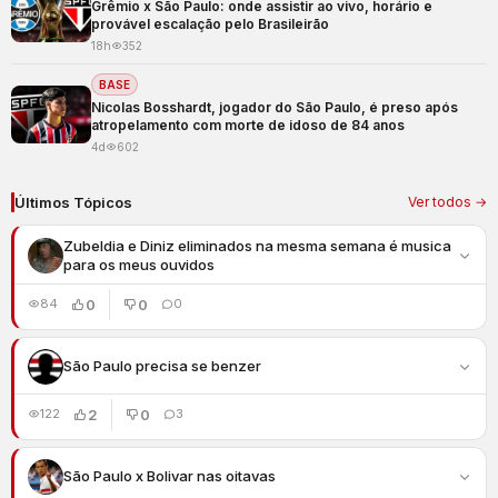
Grêmio x São Paulo: onde assistir ao vivo, horário e
provável escalação pelo Brasileirão
18h
352
BASE
Nicolas Bosshardt, jogador do São Paulo, é preso após
atropelamento com morte de idoso de 84 anos
4d
602
Últimos Tópicos
Ver todos →
Zubeldia e Diniz eliminados na mesma semana é musica
para os meus ouvidos
0
0
84
0
São Paulo precisa se benzer
2
0
122
3
São Paulo x Bolivar nas oitavas