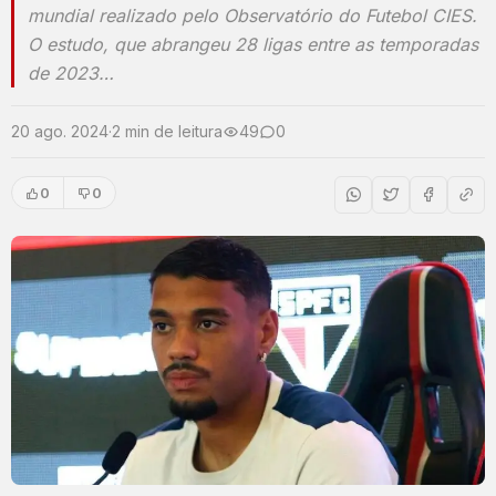
mundial realizado pelo Observatório do Futebol CIES.
O estudo, que abrangeu 28 ligas entre as temporadas
de 2023…
20 ago. 2024
·
2 min de leitura
49
0
0
0