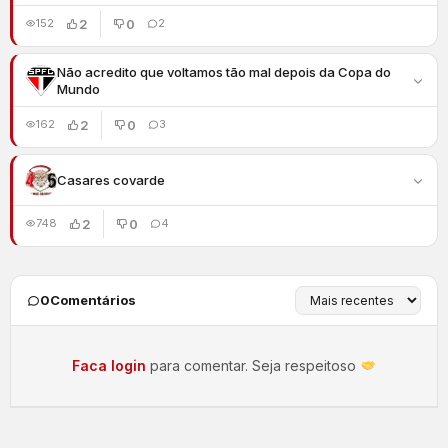
2
0
152
2
Não acredito que voltamos tão mal depois da Copa do
Mundo
2
0
162
3
Casares covarde
2
0
748
4
0
Comentários
Faca login
para comentar. Seja respeitoso