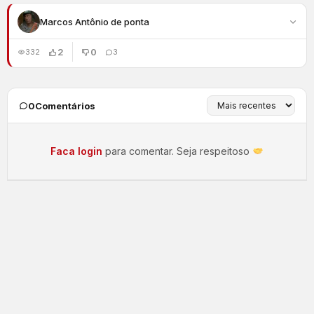
Marcos Antônio de ponta
2
0
332
3
0
Comentários
Faca login
para comentar. Seja respeitoso