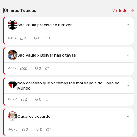
Últimos Tópicos
Ver todos →
São Paulo precisa se benzer
2
0
86
3
São Paulo x Bolivar nas oitavas
2
0
122
1
Não acredito que voltamos tão mal depois da Copa do
Mundo
2
0
142
3
Casares covarde
2
0
678
4