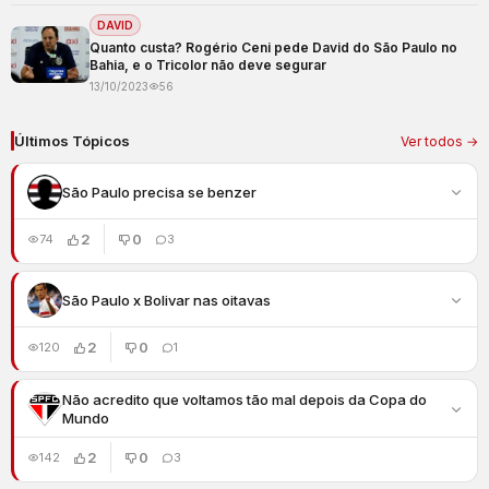
DAVID
Quanto custa? Rogério Ceni pede David do São Paulo no
Bahia, e o Tricolor não deve segurar
13/10/2023
56
Últimos Tópicos
Ver todos →
São Paulo precisa se benzer
2
0
74
3
São Paulo x Bolivar nas oitavas
2
0
120
1
Não acredito que voltamos tão mal depois da Copa do
Mundo
2
0
142
3