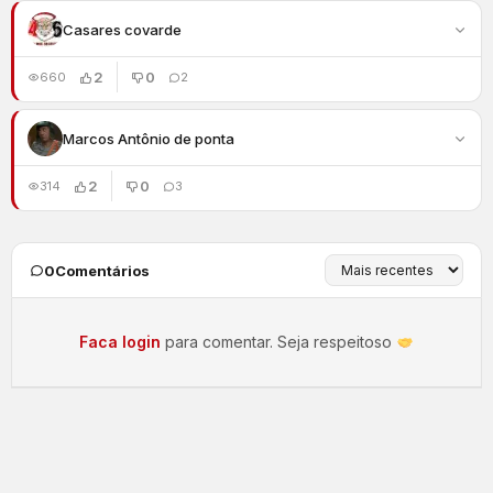
Casares covarde
2
0
660
2
Marcos Antônio de ponta
2
0
314
3
0
Comentários
Faca login
para comentar. Seja respeitoso