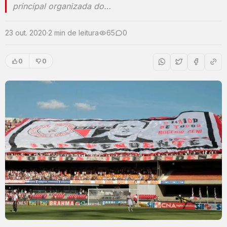
principal organizada do…
23 out. 2020
·
2 min de leitura
65
0
0
0