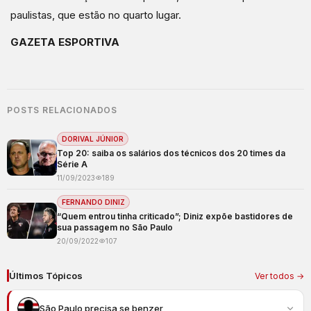
paulistas, que estão no quarto lugar.
GAZETA ESPORTIVA
POSTS RELACIONADOS
DORIVAL JÚNIOR
Top 20: saiba os salários dos técnicos dos 20 times da
Série A
11/09/2023
189
FERNANDO DINIZ
“Quem entrou tinha criticado”; Diniz expõe bastidores de
sua passagem no São Paulo
20/09/2022
107
Últimos Tópicos
Ver todos →
São Paulo precisa se benzer