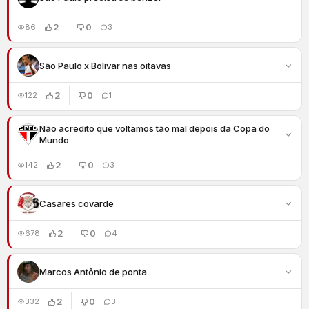
2
0
86
3
São Paulo x Bolivar nas oitavas
2
0
122
1
Não acredito que voltamos tão mal depois da Copa do
Mundo
2
0
142
3
Casares covarde
2
0
678
4
Marcos Antônio de ponta
2
0
332
3