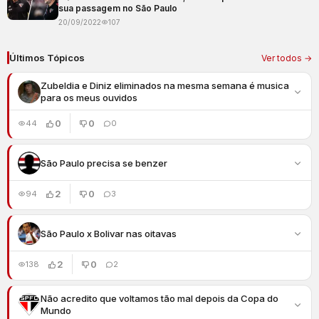
sua passagem no São Paulo
20/09/2022
107
Últimos Tópicos
Ver todos →
Zubeldia e Diniz eliminados na mesma semana é musica
para os meus ouvidos
0
0
44
0
São Paulo precisa se benzer
2
0
94
3
São Paulo x Bolivar nas oitavas
2
0
138
2
Não acredito que voltamos tão mal depois da Copa do
Mundo