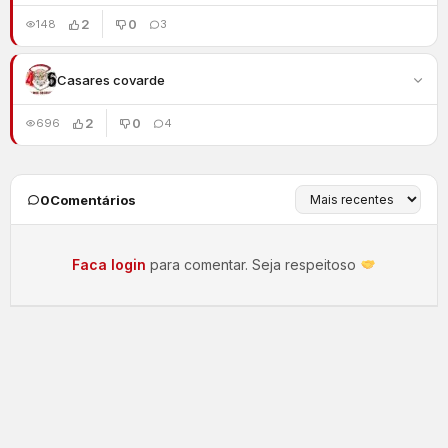
2
0
148
3
Casares covarde
2
0
696
4
0
Comentários
Faca login
para comentar. Seja respeitoso