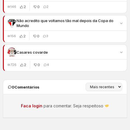
2
0
146
2
Não acredito que voltamos tão mal depois da Copa do
Mundo
2
0
156
3
Casares covarde
2
0
726
4
0
Comentários
Faca login
para comentar. Seja respeitoso