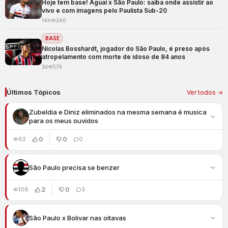
Hoje tem base! Águaí x São Paulo: saiba onde assistir ao
vivo e com imagens pelo Paulista Sub-20
14h
340
BASE
Nicolas Bosshardt, jogador do São Paulo, é preso após
atropelamento com morte de idoso de 84 anos
3d
574
Últimos Tópicos
Ver todos →
Zubeldia e Diniz eliminados na mesma semana é musica
para os meus ouvidos
0
0
62
0
São Paulo precisa se benzer
2
0
106
3
São Paulo x Bolivar nas oitavas