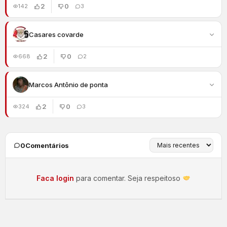
2
0
142
3
Casares covarde
2
0
668
2
Marcos Antônio de ponta
2
0
324
3
0
Comentários
Faca login
para comentar. Seja respeitoso