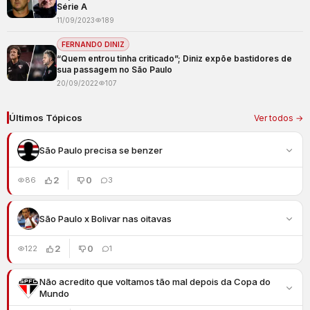
Série A
11/09/2023
189
FERNANDO DINIZ
“Quem entrou tinha criticado”; Diniz expõe bastidores de
sua passagem no São Paulo
20/09/2022
107
Últimos Tópicos
Ver todos →
São Paulo precisa se benzer
2
0
86
3
São Paulo x Bolivar nas oitavas
2
0
122
1
Não acredito que voltamos tão mal depois da Copa do
Mundo