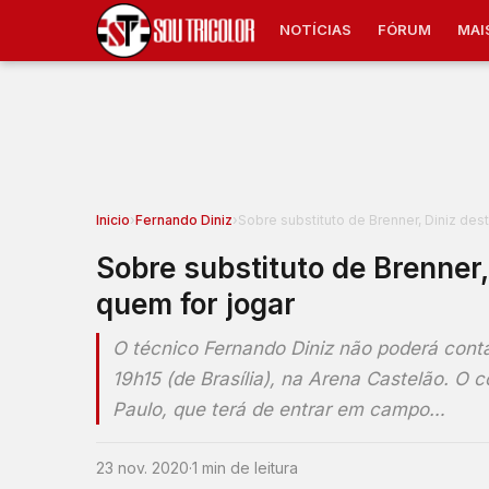
NOTÍCIAS
FÓRUM
MAI
Inicio
›
Fernando Diniz
›
Sobre substituto de Brenner, Diniz des
Sobre substituto de Brenner,
quem for jogar
O técnico Fernando Diniz não poderá conta
19h15 (de Brasília), na Arena Castelão. O 
Paulo, que terá de entrar em campo…
23 nov. 2020
·
1 min de leitura