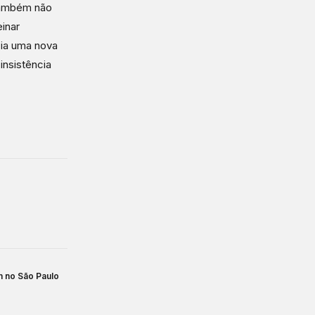
 também não
einar
ia uma nova
insistência
m no São Paulo