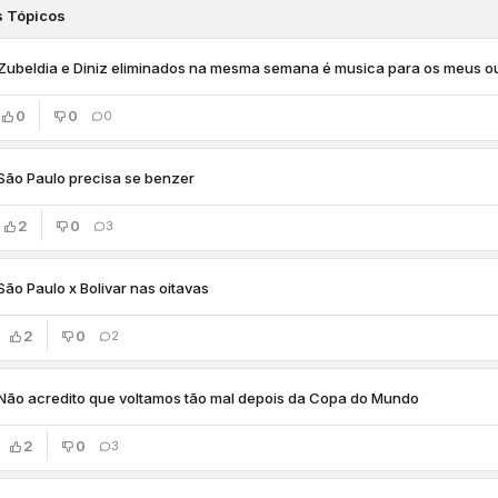
s Tópicos
Zubeldia e Diniz eliminados na mesma semana é musica para os meus o
0
0
0
São Paulo precisa se benzer
2
0
3
São Paulo x Bolivar nas oitavas
2
0
2
Não acredito que voltamos tão mal depois da Copa do Mundo
2
0
3