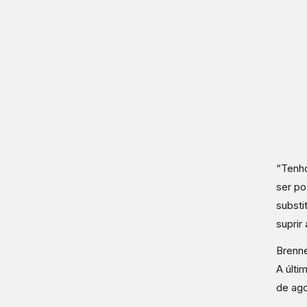
“Tenho
ser po
substi
suprir
Brenne
A últi
de ago