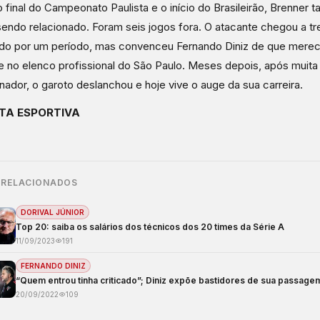
o final do Campeonato Paulista e o início do Brasileirão, Brenner
sendo relacionado. Foram seis jogos fora. O atacante chegou a tr
do por um período, mas convenceu Fernando Diniz de que merec
 no elenco profissional do São Paulo. Meses depois, após muita 
inador, o garoto deslanchou e hoje vive o auge da sua carreira.
TA ESPORTIVA
 RELACIONADOS
DORIVAL JÚNIOR
Top 20: saiba os salários dos técnicos dos 20 times da Série A
11/09/2023
191
FERNANDO DINIZ
“Quem entrou tinha criticado”; Diniz expõe bastidores de sua passage
20/09/2022
109