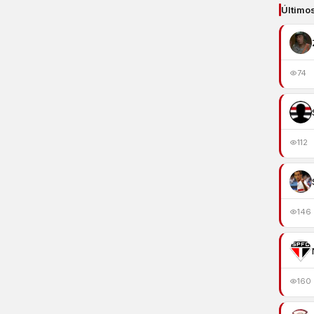
Último
74
112
146
160