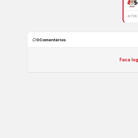
738
0
Comentários
Faca log