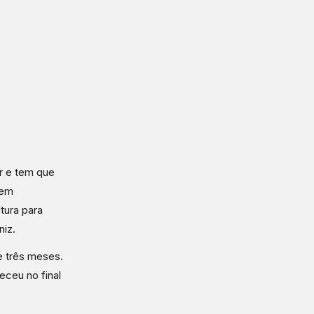
ar e tem que
bem
tura para
niz.
e três meses.
eceu no final