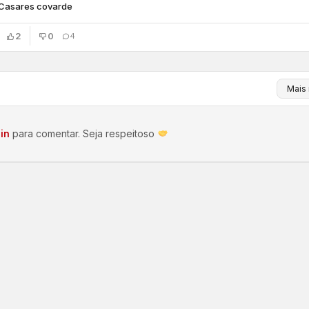
Casares covarde
2
0
4
in
para comentar. Seja respeitoso