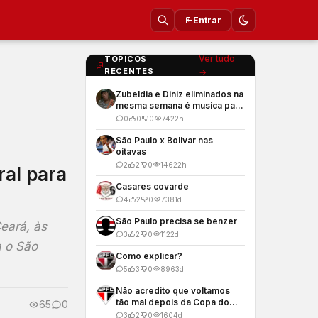
Entrar
Ver tudo
TOPICOS
RECENTES
→
Zubeldia e Diniz eliminados na
mesma semana é musica para
os meus ouvidos
0
0
0
74
22h
São Paulo x Bolivar nas
oitavas
2
2
0
146
22h
ral para
Casares covarde
4
2
0
738
1d
São Paulo precisa se benzer
eará, às
3
2
0
112
2d
a o São
Como explicar?
5
3
0
896
3d
Não acredito que voltamos
tão mal depois da Copa do
65
0
Mundo
3
2
0
160
4d