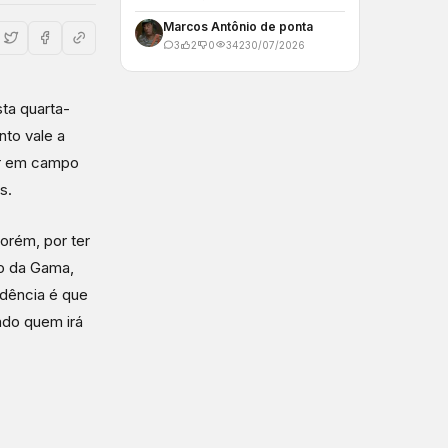
Marcos Antônio de ponta
3
2
0
342
30/07/2026
ta quarta-
nto vale a
rar em campo
s.
orém, por ter
co da Gama,
ndência é que
pado quem irá