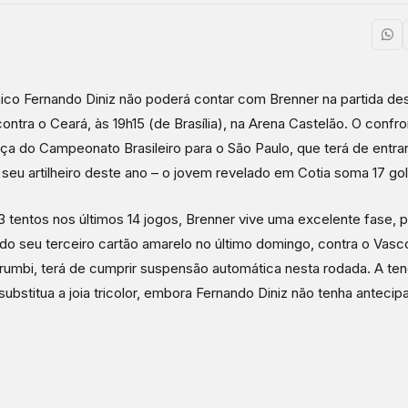
ico Fernando Diniz não poderá contar com Brenner na partida des
 contra o Ceará, às 19h15 (de Brasília), na Arena Castelão. O confro
nça do Campeonato Brasileiro para o São Paulo, que terá de ent
seu artilheiro deste ano – o jovem revelado em Cotia soma 17 gol
 tentos nos últimos 14 jogos, Brenner vive uma excelente fase, p
do seu terceiro cartão amarelo no último domingo, contra o Vas
umbi, terá de cumprir suspensão automática nesta rodada. A te
substitua a joia tricolor, embora Fernando Diniz não tenha anteci