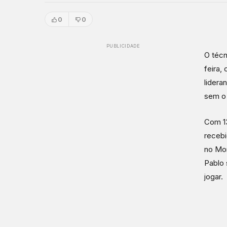
0
0
PUBLICIDADE
O técn
feira,
lidera
sem o 
Com 13
recebi
no Mor
Pablo 
jogar.