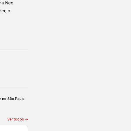
 na Neo
der, o
m no São Paulo
Ver todos →