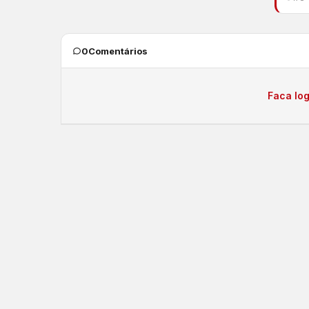
0
Comentários
Faca log