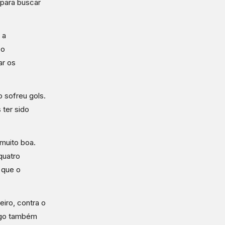
 para buscar
 a
 o
ar os
 sofreu gols.
 ter sido
muito boa.
quatro
 que o
eiro, contra o
fogo também