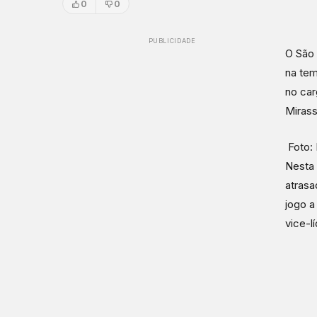
0
0
PUBLICIDADE
O São 
na tem
no car
Mirass
Foto: 
Nesta 
atrasa
jogo a
vice-lí