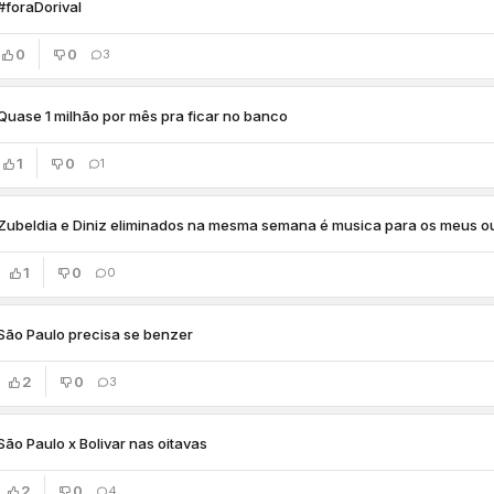
#foraDorival
0
0
3
Quase 1 milhão por mês pra ficar no banco
1
0
1
Zubeldia e Diniz eliminados na mesma semana é musica para os meus o
1
0
0
São Paulo precisa se benzer
2
0
3
São Paulo x Bolivar nas oitavas
2
0
4