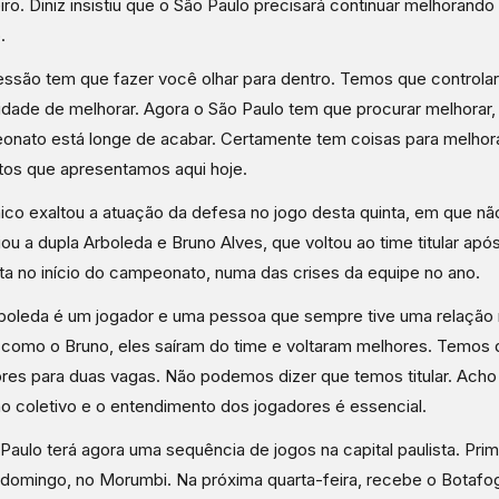
eiro. Diniz insistiu que o São Paulo precisará continuar melhorando
.
essão tem que fazer você olhar para dentro. Temos que controlar
dade de melhorar. Agora o São Paulo tem que procurar melhorar,
nato está longe de acabar. Certamente tem coisas para melhor
os que apresentamos aqui hoje.
ico exaltou a atuação da defesa no jogo desta quinta, em que não
iou a dupla Arboleda e Bruno Alves, que voltou ao time titular após
ta no início do campeonato, numa das crises da equipe no ano.
boleda é um jogador e uma pessoa que sempre tive uma relação 
como o Bruno, eles saíram do time e voltaram melhores. Temos 
res para duas vagas. Não podemos dizer que temos titular. Acho
ho coletivo e o entendimento dos jogadores é essencial.
Paulo terá agora uma sequência de jogos na capital paulista. Prim
 domingo, no Morumbi. Na próxima quarta-feira, recebe o Bota