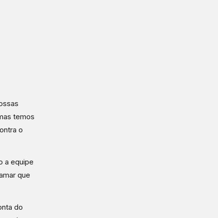
nossas
 mas temos
ontra o
o a equipe
tamar que
onta do