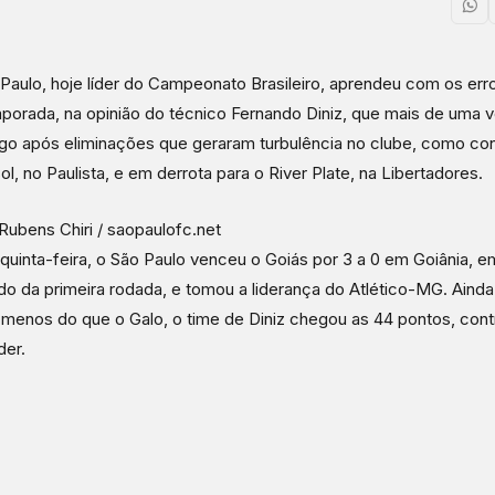
Paulo, hoje líder do Campeonato Brasileiro, aprendeu com os er
porada, na opinião do técnico Fernando Diniz, que mais de uma 
go após eliminações que geraram turbulência no clube, como con
ol, no Paulista, e em derrota para o River Plate, na Libertadores.
Rubens Chiri / saopaulofc.net
quinta-feira, o São Paulo venceu o Goiás por 3 a 0 em Goiânia, e
do da primeira rodada, e tomou a liderança do Atlético-MG. Ain
 menos do que o Galo, o time de Diniz chegou as 44 pontos, cont
der.