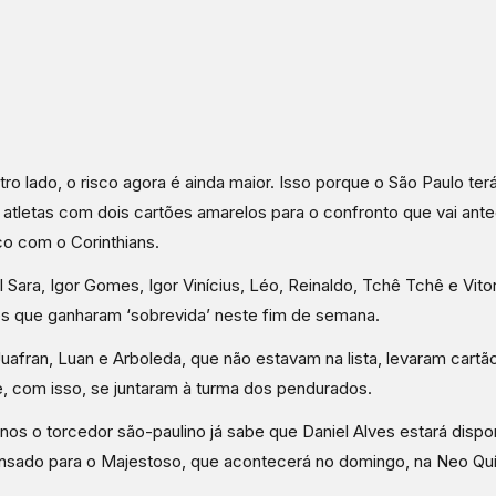
tro lado, o risco agora é ainda maior. Isso porque o São Paulo te
 atletas com dois cartões amarelos para o confronto que vai ant
co com o Corinthians.
l Sara, Igor Gomes, Igor Vinícius, Léo, Reinaldo, Tchê Tchê e Vit
s que ganharam ‘sobrevida’ neste fim de semana.
uafran, Luan e Arboleda, que não estavam na lista, levaram cartã
, com isso, se juntaram à turma dos pendurados.
os o torcedor são-paulino já sabe que Daniel Alves estará dispon
sado para o Majestoso, que acontecerá no domingo, na Neo Quí