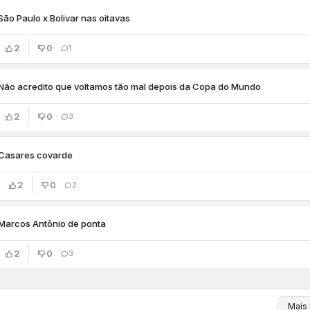
São Paulo x Bolivar nas oitavas
2
0
1
Não acredito que voltamos tão mal depois da Copa do Mundo
2
0
3
Casares covarde
2
0
2
Marcos Antônio de ponta
2
0
3