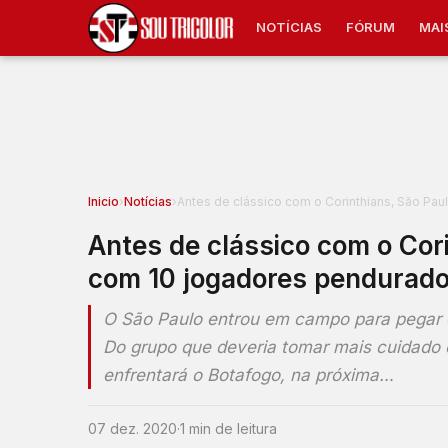
NOTÍCIAS
FÓRUM
MAI
Inicio
›
Notícias
›
Antes de clássico com o Corinthians, São Pa
Antes de clássico com o Cor
com 10 jogadores pendurad
O São Paulo entrou em campo para pegar o
Do grupo que deveria tomar mais cuidado co
enfrentará o Botafogo, na próxima…
07 dez. 2020
·
1 min de leitura