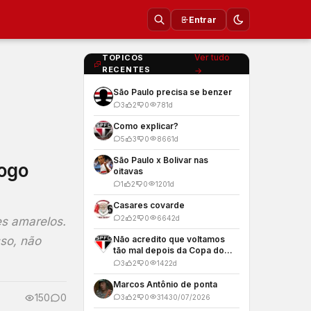
Entrar
Ver tudo
TOPICOS
RECENTES
→
São Paulo precisa se benzer
3
2
0
78
1d
Como explicar?
5
3
0
866
1d
São Paulo x Bolivar nas
fogo
oitavas
1
2
0
120
1d
Casares covarde
2
2
0
664
2d
es amarelos.
sso, não
Não acredito que voltamos
tão mal depois da Copa do
Mundo
3
2
0
142
2d
Marcos Antônio de ponta
150
0
3
2
0
314
30/07/2026