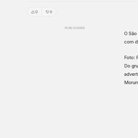
0
0
PUBLICIDADE
O São 
com do
Foto: 
Do gru
advert
Morum