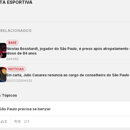
TA ESPORTIVA
 RELACIONADOS
BASE
Nicolas Bosshardt, jogador do São Paulo, é preso após atropelamento
idoso de 84 anos
2d
482
NOTÍCIAS
Em carta, Julio Casares renuncia ao cargo de conselheiro do São Paulo
30/07/2026
330
s Tópicos
São Paulo precisa se benzer
2
0
3