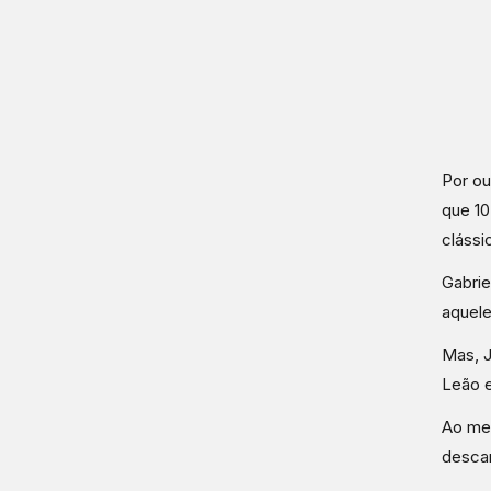
Por ou
que 10
clássi
Gabrie
aquele
Mas, J
Leão e
Ao men
descan