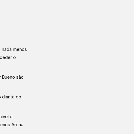
rá nada menos
eceder o
or Bueno são
o diante do
ível e
mica Arena.