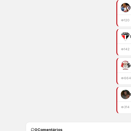
120
142
664
314
0
Comentários