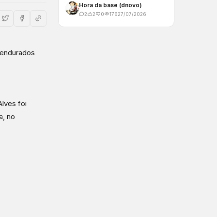
Hora da base (dnovo)
2
2
0
176
27/07/2026
pendurados
lves foi
a, no