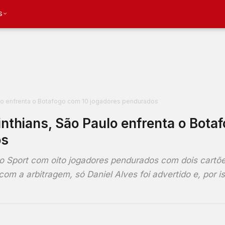
S
ulo enfrenta o Botafogo com 10 jogadores pendurados
inthians, São Paulo enfrenta o Bota
os
 Sport com oito jogadores pendurados com dois cartõ
m a arbitragem, só Daniel Alves foi advertido e, por i