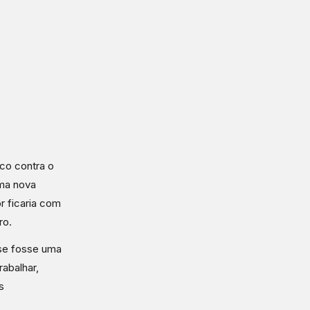
ico contra o
uma nova
or ficaria com
ro.
 se fosse uma
rabalhar,
s