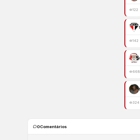
122
142
668
324
0
Comentários