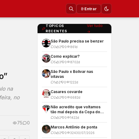
Entrar
Ver tudo
TOPICOS
RECENTES
→
São Paulo precisa se benzer
3
2
0
86
1d
Como explicar?
5
3
0
870
2d
São Paulo x Bolivar nas
o”
oitavas
1
2
0
122
2d
lo na
Casares covarde
eira, no
2
2
0
668
2d
Não acredito que voltamos
tão mal depois da Copa do
Mundo
3
2
0
142
2d
75
0
Marcos Antônio de ponta
3
2
0
324
30/07/2026