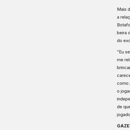
Mais d
a rela
Botafo
beira 
do exc
“Eu se
me rel
brinca
carec
como 
o joga
indepe
de que
jogado
GAZE