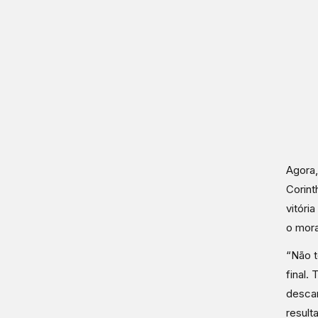
Agora,
Corint
vitóri
o mora
“Não t
final.
descan
result