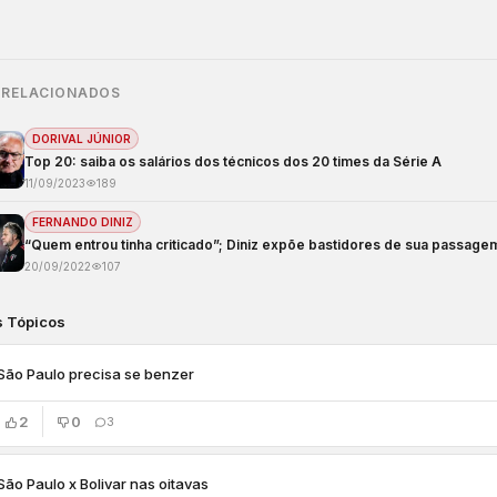
 RELACIONADOS
DORIVAL JÚNIOR
Top 20: saiba os salários dos técnicos dos 20 times da Série A
11/09/2023
189
FERNANDO DINIZ
“Quem entrou tinha criticado”; Diniz expõe bastidores de sua passage
20/09/2022
107
s Tópicos
São Paulo precisa se benzer
2
0
3
São Paulo x Bolivar nas oitavas