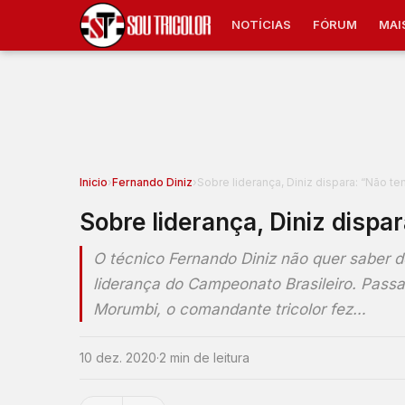
NOTÍCIAS
FÓRUM
MAI
Inicio
›
Fernando Diniz
›
Sobre liderança, Diniz dispara: “Não 
Sobre liderança, Diniz disp
O técnico Fernando Diniz não quer saber 
liderança do Campeonato Brasileiro. Passa
Morumbi, o comandante tricolor fez…
10 dez. 2020
·
2 min de leitura