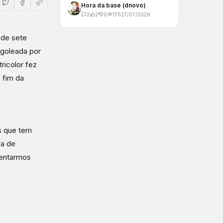
Hora da base (dnovo)
2
2
0
176
27/07/2026
 de sete
 goleada por
ricolor fez
 fim da
s que tem
ia de
mentarmos