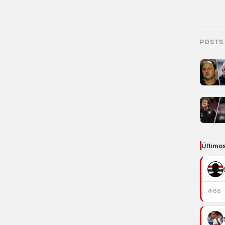
POSTS
Último
86