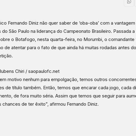
ico Fernando Diniz não quer saber de ‘oba-oba’ com a vantagem
 do São Paulo na liderança do Campeonato Brasileiro. Passada a
sobre o Botafogo, nesta quarta-feira, no Morumbi, o comandante t
o de atentar para o fato de que ainda há muitas rodadas antes do
tição.
Rubens Chiri / saopaulofc.net
tem motivo nenhum para empolgação, temos outros concorrente
s de título também. Então, temos que encarar cada jogo, cada d
mento, de fora muito séria. Assim que temos que seguir para au
 chances de ter êxito”, afirmou Fernando Diniz.