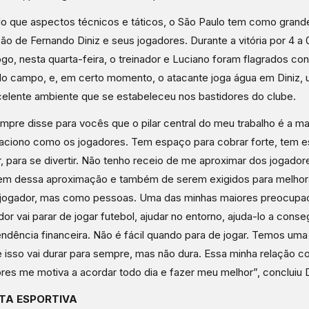
o que aspectos técnicos e táticos, o São Paulo tem como grande
ção de Fernando Diniz e seus jogadores. Durante a vitória por 4 a 
go, nesta quarta-feira, o treinador e Luciano foram flagrados co
do campo, e, em certo momento, o atacante joga água em Diniz,
elente ambiente que se estabeleceu nos bastidores do clube.
mpre disse para vocês que o pilar central do meu trabalho é a m
aciono como os jogadores. Tem espaço para cobrar forte, tem 
r, para se divertir. Não tenho receio de me aproximar dos jogador
em dessa aproximação e também de serem exigidos para melhor
jogador, mas como pessoas. Uma das minhas maiores preocup
dor vai parar de jogar futebol, ajudar no entorno, ajuda-lo a conse
ndência financeira. Não é fácil quando para de jogar. Temos um
 isso vai durar para sempre, mas não dura. Essa minha relação 
res me motiva a acordar todo dia e fazer meu melhor”, concluiu D
TA ESPORTIVA