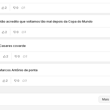
2
0
1
Não acredito que voltamos tão mal depois da Copa do Mundo
2
0
3
Casares covarde
2
0
2
Marcos Antônio de ponta
2
0
3