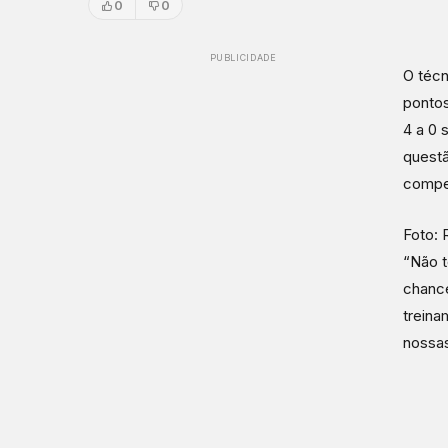
0
0
PUBLICIDADE
O técn
pontos
4 a 0 
questã
compe
Foto: 
“Não 
chance
treina
nossas