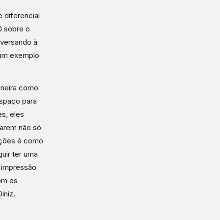
 diferencial
0 sobre o
nversando à
 um exemplo
aneira como
espaço para
es, eles
arem não só
ações é como
guir ter uma
a impressão
com os
iniz.