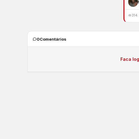
314
0
Comentários
Faca log