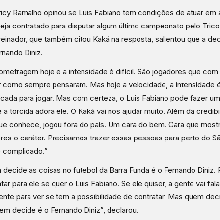
icy Ramalho opinou se Luis Fabiano tem condições de atuar em al
eja contratado para disputar algum último campeonato pelo Trico
reinador, que também citou Kaká na resposta, salientou que a de
rnando Diniz.
lometragem hoje e a intensidade é difícil. São jogadores que com
 como sempre pensaram. Mas hoje a velocidade, a intensidade é
cada para jogar. Mas com certeza, o Luis Fabiano pode fazer u
 a torcida adora ele. O Kaká vai nos ajudar muito. Além da credibi
ue conhece, jogou fora do país. Um cara do bem. Cara que mostr
res o caráter. Precisamos trazer essas pessoas para perto do S
é complicado.”
decide as coisas no futebol da Barra Funda é o Fernando Diniz.
tar para ele se quer o Luis Fabiano. Se ele quiser, a gente vai fal
ente para ver se tem a possibilidade de contratar. Mas quem dec
em decide é o Fernando Diniz”, declarou.