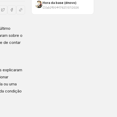
Hora da base (dnovo)
2
2
0
176
27/07/2026
último
laram sobre o
de de contar
s explicaram
ionar
da ou uma
 da condição