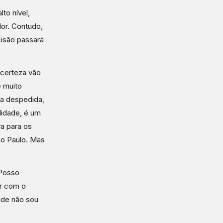
to nível,
lor. Contudo,
cisão passará
 certeza vão
 muito
ma despedida,
lidade, é um
a para os
ão Paulo. Mas
 Posso
ar com o
ide não sou