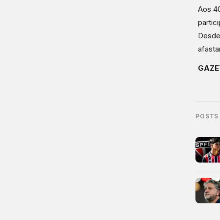
Aos 40
partic
Desde 
afast
GAZE
POSTS