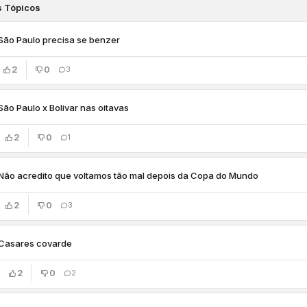
s Tópicos
São Paulo precisa se benzer
2
0
3
São Paulo x Bolivar nas oitavas
2
0
1
Não acredito que voltamos tão mal depois da Copa do Mundo
2
0
3
Casares covarde
2
0
2