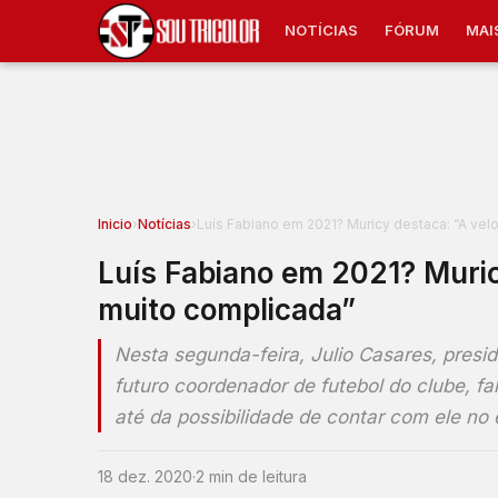
NOTÍCIAS
FÓRUM
MAI
Inicio
›
Notícias
›
Luís Fabiano em 2021? Muricy destaca: “A vel
Luís Fabiano em 2021? Muric
muito complicada”
Nesta segunda-feira, Julio Casares, presi
futuro coordenador de futebol do clube, f
até da possibilidade de contar com ele n
18 dez. 2020
·
2 min de leitura