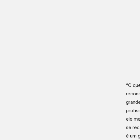
“O que
recond
grande
profis
ele me
se rec
é um g