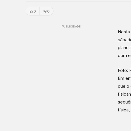
0
0
PUBLICIDADE
Nesta 
sábado
planej
com el
Foto: 
Em ent
que o 
fisica
sequên
física