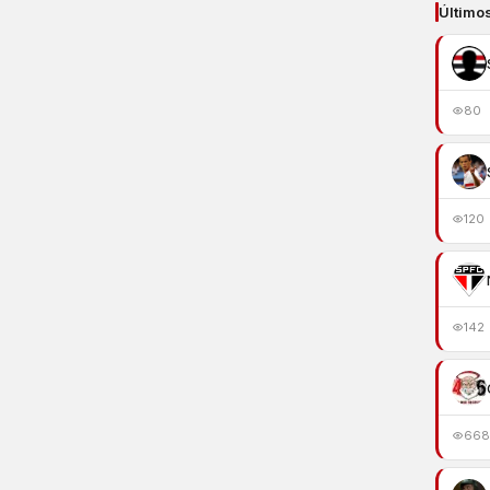
Último
80
120
142
668