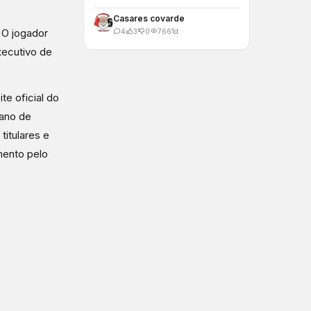
Casares covarde
 O jogador
4
3
0
766
1d
xecutivo de
te oficial do
lano de
titulares e
mento pelo