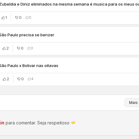
Zubeldia e Diniz eliminados na mesma semana é musica para os meus o
1
0
0
São Paulo precisa se benzer
2
0
3
São Paulo x Bolivar nas oitavas
2
0
4
in
para comentar. Seja respeitoso