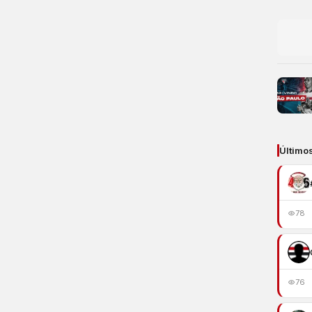
Último
78
76