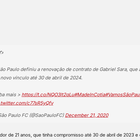
✍
ão Paulo definiu a renovação de contrato de Gabriel Sara, que
novo vínculo até 30 de abril de 2024.
ba mais >
https://t.co/NQO3lt2qLu
#MadeInCotia
#VamosSãoPau
.twitter.com/c77sR5yQfv
ão Paulo FC (@SaoPauloFC)
December 21, 2020
dor de 21 anos, que tinha compromisso até 30 de abril de 2023 e