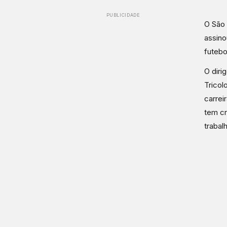
PUBLICIDADE
O São 
assino
futebo
O diri
Tricol
carrei
tem cr
trabal