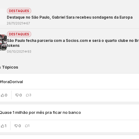
DESTAQUES
Destaque no São Paulo, Gabriel Sara recebeu sondagens da Europa
26/11/2021
67
DESTAQUES
São Paulo fecha parceria com a Socios.com e será o quarto clube no Bras
tokens
06/10/2021
93
s Tópicos
#foraDorival
0
0
3
Quase 1 milhão por mês pra ficar no banco
1
0
1