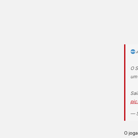
O S
um 
Sai
pic
— S
O joga