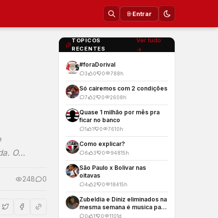
Entrar
Ver tudo
TOPICOS
RECENTES
→
#foraDorival
3
0
0
78
8h
Só cairemos com 2 condições
7
2
0
260
8h
Quase 1 milhão por mês pra
ficar no banco
1
1
0
76
10h
o
Como explicar?
nda. O…
6
3
0
948
15h
São Paulo x Bolivar nas
oitavas
248
0
4
2
0
184
15h
Zubeldia e Diniz eliminados na
mesma semana é musica para
os meus ouvidos
0
1
0
110
1d