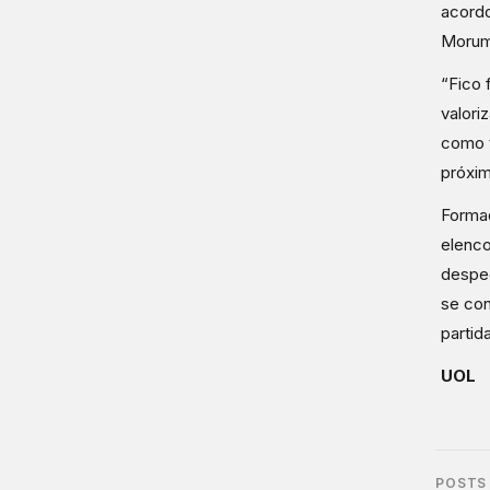
acordo
Morum
“Fico 
valori
como t
próxi
Formad
elenco
desped
se con
partid
UOL
POSTS