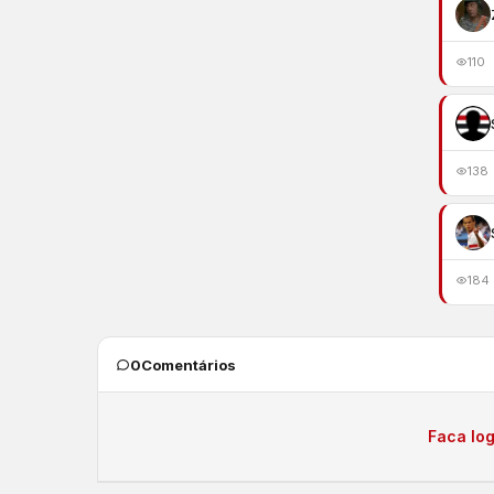
110
138
184
0
Comentários
Faca log