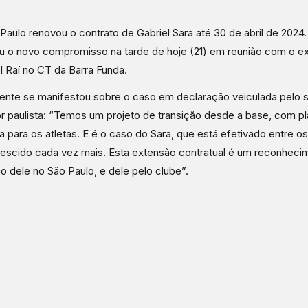
Paulo renovou o contrato de Gabriel Sara até 30 de abril de 2024.
u o novo compromisso na tarde de hoje (21) em reunião com o e
l Raí no CT da Barra Funda.
gente se manifestou sobre o caso em declaração veiculada pelo si
or paulista: “Temos um projeto de transição desde a base, com p
ra para os atletas. E é o caso do Sara, que está efetivado entre os 
escido cada vez mais. Esta extensão contratual é um reconheci
ho dele no São Paulo, e dele pelo clube”.