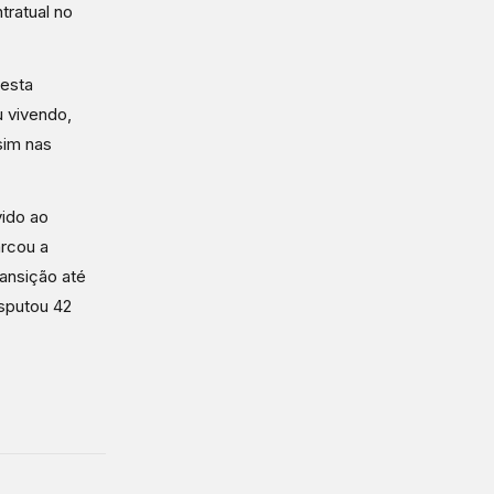
ratual no
 esta
 vivendo,
sim nas
vido ao
arcou a
ansição até
isputou 42