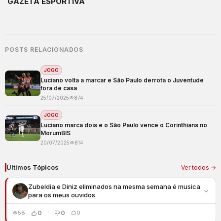
GAZETA ESPORTIVA
POSTS RELACIONADOS
JOGO
Luciano volta a marcar e São Paulo derrota o Juventude
fora de casa
25/07/2025
874
JOGO
Luciano marca dois e o São Paulo vence o Corinthians no
MorumBIS
20/07/2025
814
Últimos Tópicos
Ver todos →
Zubeldia e Diniz eliminados na mesma semana é musica
para os meus ouvidos
0
0
58
0