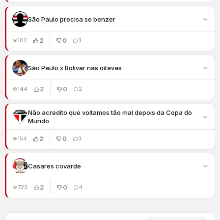
São Paulo precisa se benzer
2
0
102
3
São Paulo x Bolivar nas oitavas
2
0
144
2
Não acredito que voltamos tão mal depois da Copa do
Mundo
2
0
154
3
Casares covarde
2
0
722
4