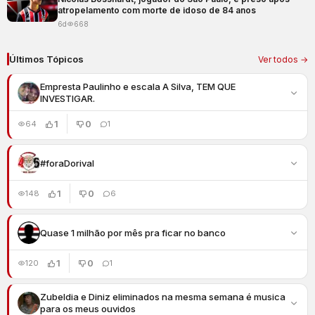
atropelamento com morte de idoso de 84 anos
6d
668
Últimos Tópicos
Ver todos →
Empresta Paulinho e escala A Silva, TEM QUE
INVESTIGAR.
1
0
64
1
#foraDorival
1
0
148
6
Quase 1 milhão por mês pra ficar no banco
1
0
120
1
Zubeldia e Diniz eliminados na mesma semana é musica
para os meus ouvidos