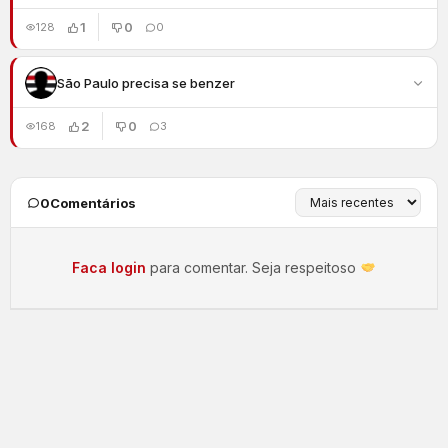
1
0
128
0
São Paulo precisa se benzer
2
0
168
3
0
Comentários
Faca login
para comentar. Seja respeitoso