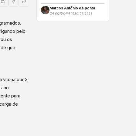
Marcos Antônio de ponta
3
2
0
342
30/07/2026
s gramados.
rigando pelo
ixou os
 de que
 vitória por 3
o ano
iente para
 carga de