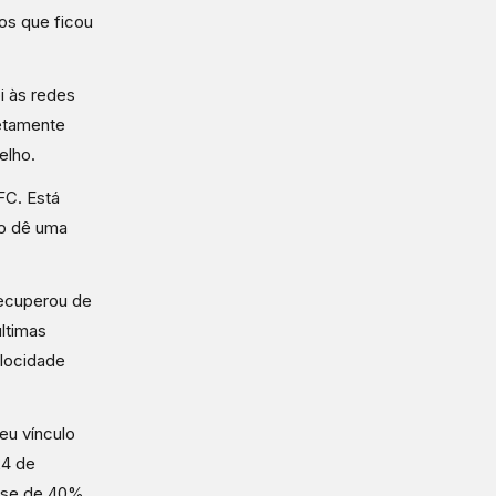
os que ficou
i às redes
letamente
elho.
FC. Está
co dê uma
recuperou de
últimas
locidade
eu vínculo
24 de
asse de 40%