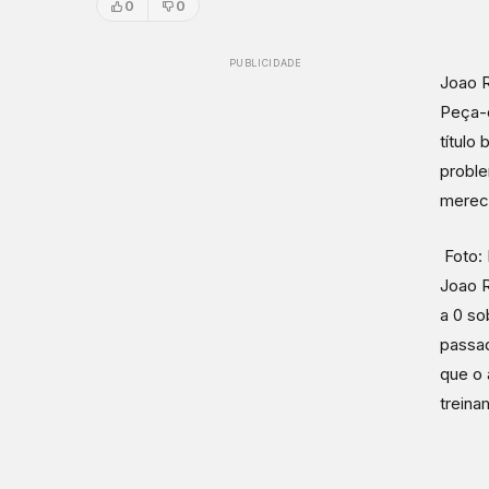
0
0
PUBLICIDADE
Joao R
Peça-c
título
proble
merec
Foto: 
Joao R
a 0 so
passad
que o 
treina