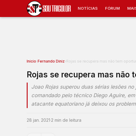
NOTÍCIAS
FÓRUM
MAI
Inicio
›
Fernando Diniz
›
Rojas se recupera mas não tem oportu
Rojas se recupera mas não 
Joao Rojas superou duas sérias lesões no 
comandado pelo técnico Diego Aguire, em 20
atacante equatoriano já deixou os problem
28 jan. 2021
·
2 min de leitura