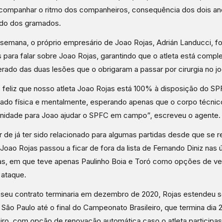
companhar o ritmo dos companheiros, consequência dos dois an
ado dos gramados.
semana, o próprio empresário de Joao Rojas, Adrián Landucci, fo
s para falar sobre Joao Rojas, garantindo que o atleta está comp
rado das duas lesões que o obrigaram a passar por cirurgia no jo
 feliz que nosso atleta Joao Rojas está 100% à disposição do SP
ado física e mentalmente, esperando apenas que o corpo técni
nidade para Joao ajudar o SPFC em campo”, escreveu o agente.
 de já ter sido relacionado para algumas partidas desde que se 
 Joao Rojas passou a ficar de fora da lista de Fernando Diniz nas 
s, em que teve apenas Paulinho Boia e Toró como opções de ve
 ataque.
eu contrato terminaria em dezembro de 2020, Rojas estendeu s
São Paulo até o final do Campeonato Brasileiro, que termina dia 
iro, com opção de renovação automática caso o atleta particip