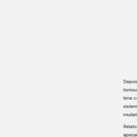
Depois
tornou
time c
sistem
mudanç
Relato
apesar