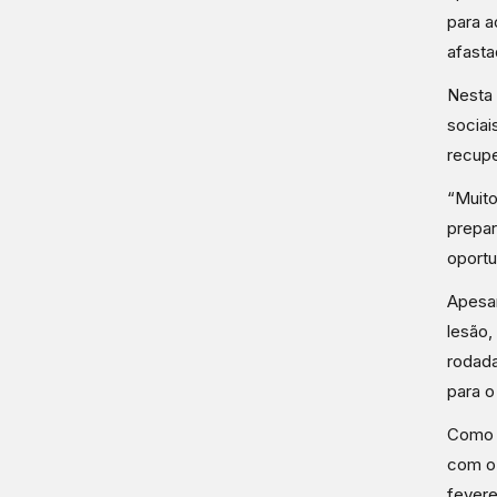
para a
afast
Nesta 
sociai
recupe
“Muito
prepar
oportu
Apesar
lesão,
rodada
para o
Como s
com o 
fevere