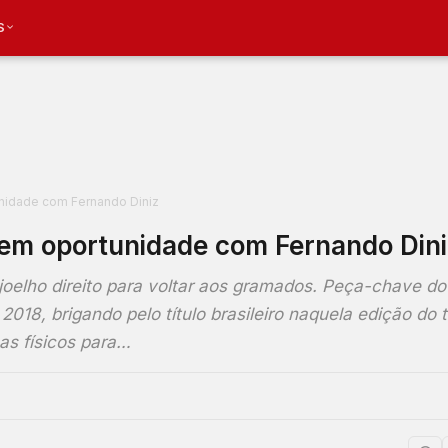
S
nidade com Fernando Diniz
tem oportunidade com Fernando Din
joelho direito para voltar aos gramados. Peça-chave do
18, brigando pelo título brasileiro naquela edição do t
as físicos para…