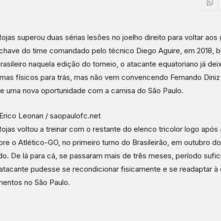
ojas superou duas sérias lesões no joelho direito para voltar ao
have do time comandado pelo técnico Diego Aguire, em 2018, b
 brasileiro naquela edição do torneio, o atacante equatoriano já de
mas físicos para trás, mas não vem convencendo Fernando Diniz
e uma nova oportunidade com a camisa do São Paulo.
Erico Leonan / saopaulofc.net
ojas voltou a treinar com o restante do elenco tricolor logo após a
bre o Atlético-GO, no primeiro turno do Brasileirão, em outubro d
o. De lá para cá, se passaram mais de três meses, período sufic
atacante pudesse se recondicionar fisicamente e se readaptar à
mentos no São Paulo.