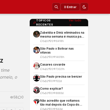
Entrar
Ver tudo
TOPICOS
RECENTES
→
Zubeldia e Diniz eliminados na
mesma semana é musica para
os meus ouvidos
0
0
0
64
18h
São Paulo x Bolivar nas
oitavas
2
2
0
146
18h
iz
Casares covarde
4
2
0
730
21h
 time
orneio, o
São Paulo precisa se benzer
3
2
0
112
2d
Como explicar?
5
3
0
888
3d
58
0
Não acredito que voltamos
tão mal depois da Copa do
Mundo
3
2
0
156
3d