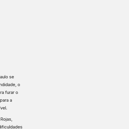
aulo se
ndidade, o
a furar o
 para a
vel.
 Rojas,
dificuldades