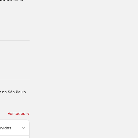
m no São Paulo
Ver todos →
uvidos