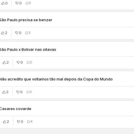
0
0
0
São Paulo precisa se benzer
2
0
3
São Paulo x Bolivar nas oitavas
2
0
2
Não acredito que voltamos tão mal depois da Copa do Mundo
2
0
3
Casares covarde
2
0
4