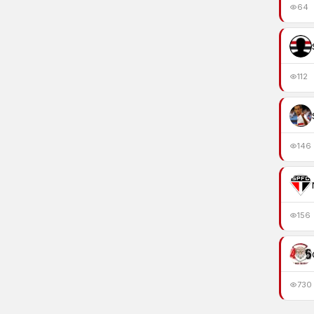
64
112
146
156
730