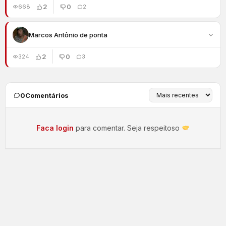
2
0
668
2
Marcos Antônio de ponta
2
0
324
3
0
Comentários
Faca login
para comentar. Seja respeitoso