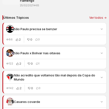
Flamengo
25/02/2021
65
Últimos Tópicos
Ver todos →
São Paulo precisa se benzer
2
0
86
3
São Paulo x Bolivar nas oitavas
2
0
122
1
Não acredito que voltamos tão mal depois da Copa do
Mundo
2
0
142
3
Casares covarde