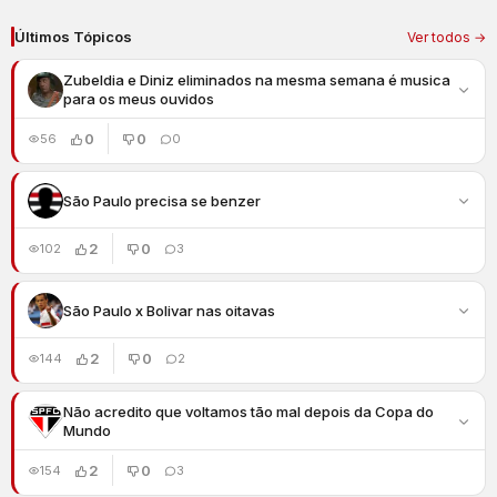
Últimos Tópicos
Ver todos →
Zubeldia e Diniz eliminados na mesma semana é musica
para os meus ouvidos
0
0
56
0
São Paulo precisa se benzer
2
0
102
3
São Paulo x Bolivar nas oitavas
2
0
144
2
Não acredito que voltamos tão mal depois da Copa do
Mundo
2
0
154
3