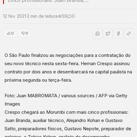
cinco profissionais: Juan Branda,…
12 fev. 2021
·
2 min de leitura
59
0
0
0
O São Paulo finalizou as negociações para a contratação do
seu novo técnico nesta sexta-feira. Hernan Crespo assinou
contrato por dois anos e desembarcará na capital paulista na
próxima segunda ou terça-feira.
Foto: Juan MABROMATA / various sources / AFP via Getty
Images
Crespo chegará ao Morumbi com mais cinco profissionais:
Juan Branda, auxiliar técnico, Alejandro Kohan e Gustavo
Satto, preparadores físicos, Gustavo Nepote, preparador de
goleiros, e Tobias Kohan, analista de desempenho.