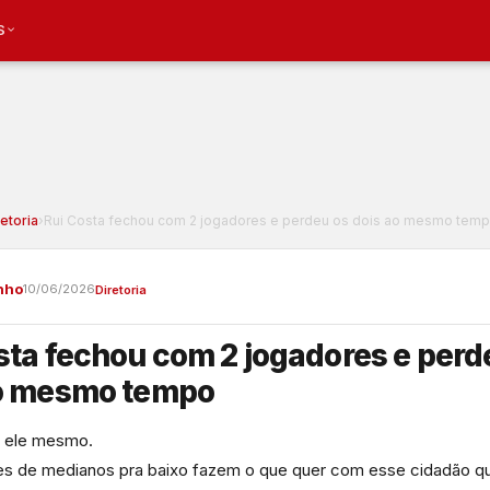
S
retoria
›
Rui Costa fechou com 2 jogadores e perdeu os dois ao mesmo tem
nho
10/06/2026
Diretoria
sta fechou com 2 jogadores e perd
ao mesmo tempo
m ele mesmo.
es de medianos pra baixo fazem o que quer com esse cidadão que