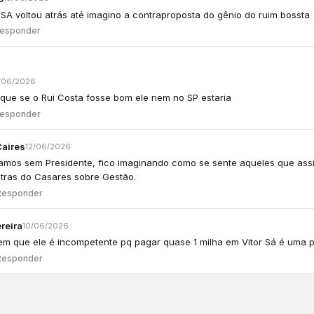
 SA voltou atrás até imagino a contraproposta do gênio do ruim bossta
esponder
/06/2026
 que se o Rui Costa fosse bom ele nem no SP estaria
esponder
Caires
12/06/2026
amos sem Presidente, fico imaginando como se sente aqueles que ass
stras do Casares sobre Gestão.
Responder
reira
10/06/2026
em que ele é incompetente pq pagar quase 1 milha em Vitor Sá é uma 
Responder