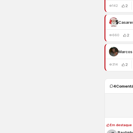
2
142
Casare
2
660
Marcos 
2
314
4
Comentá
Em destaque
Paulinh