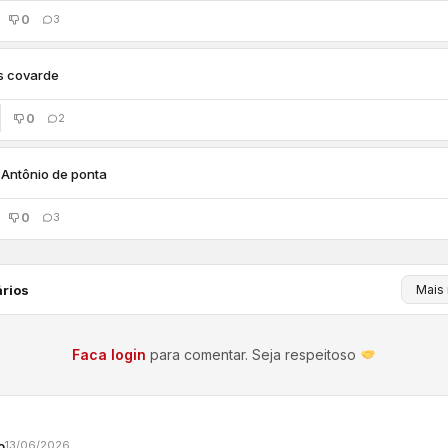
0
3
s covarde
0
2
Antônio de ponta
0
3
rios
Faca login
para comentar. Seja respeitoso
o
13/06/2026