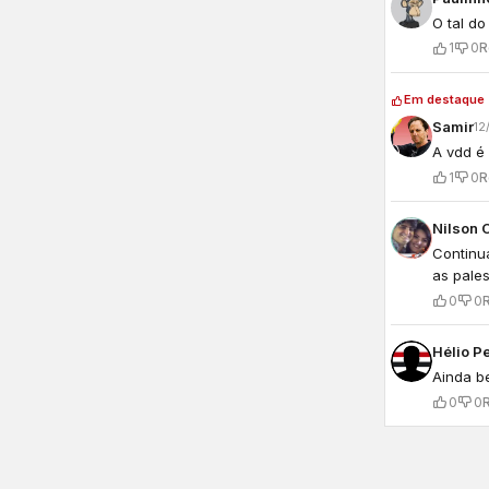
O tal do
1
0
R
Em destaque
Samir
12
A vdd é
1
0
R
Nilson 
Continu
as pale
0
0
Hélio Pe
Ainda b
0
0