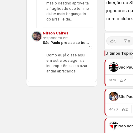
direção do S
mas o destino aproveita
a fragilidade que tem no
jogadores qu
clube mais bagunçado
com o clube.
do Brasil e da…
Nilson Caires
respondeu em
5
0
São Paulo precisa se benzer
1d
Últimos Tópic
Como eu já disse aqui
em outra postagem, a
incompetência e o azar
São Pau
andar abraçados.
2
74
São Pau
2
120
Não acr