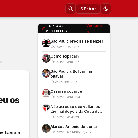
Entrar
Ver tudo
TOPICOS
RECENTES
→
São Paulo precisa se benzer
3
2
0
74
22h
Como explicar?
po
5
3
0
866
1d
São Paulo x Bolivar nas
oitavas
1
2
0
120
1d
Casares covarde
eu os
2
2
0
660
2d
Não acredito que voltamos
tão mal depois da Copa do
Mundo
3
2
0
142
2d
Marcos Antônio de ponta
 lidera a
3
2
0
314
30/07/2026