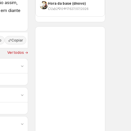
ão assim,
Hora da base (dnovo)
2
2
0
176
27/07/2026
 em diante
p
Copiar
Ver todos →