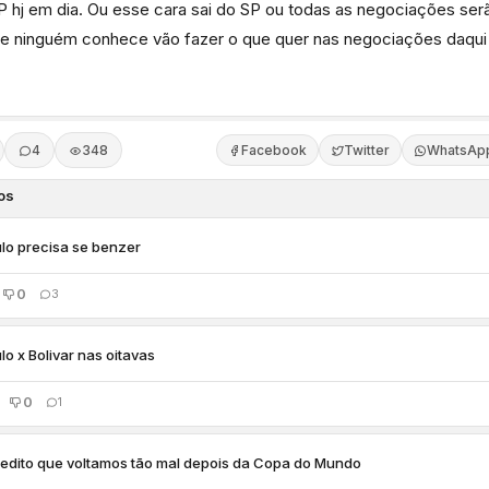
P hj em dia. Ou esse cara sai do SP ou todas as negociações ser
e ninguém conhece vão fazer o que quer nas negociações daqui
4
348
Facebook
Twitter
WhatsAp
os
lo precisa se benzer
0
3
lo x Bolivar nas oitavas
0
1
edito que voltamos tão mal depois da Copa do Mundo