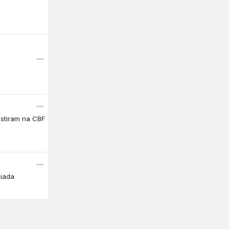
istiram na CBF
piada