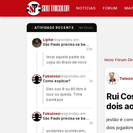
NOTÍCIAS
FÓRUM
MAI
ATIVIDADE RECENTE
Ver fórum
Liphe
respondeu em
São Paulo precisa se benzer
22h
levar aquele padre da
Inicio
›
Fórum
›
Di
copa do Brasil de novo
Fabuloso
respondeu em
Telezi
Como explicar?
1d
Eles sao 8 ou 80 tbm é
Rui Co
isso ou queda. Time
kamikaze
dois 
Fabuloso
respondeu em
São Paulo precisa se benzer
jestão é co
1d
dois jogador
acidentes acontecem,