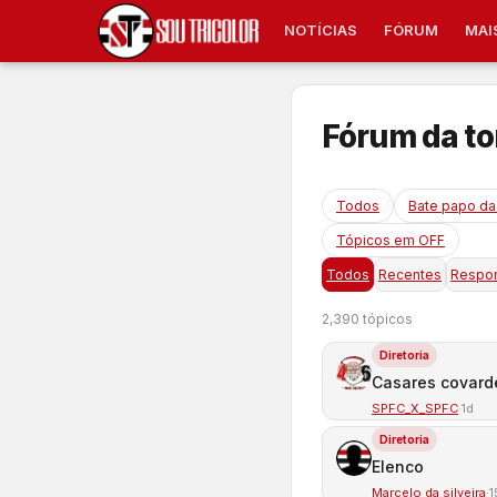
NOTÍCIAS
FÓRUM
MAI
Fórum da tor
Todos
Bate papo da 
Tópicos em OFF
Todos
Recentes
Respo
2,390 tópicos
Diretoria
Casares covard
SPFC_X_SPFC
·
1d
Diretoria
Elenco
Marcelo da silveira
·
1