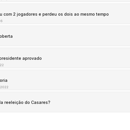
ou com 2 jogadores e perdeu os dois ao mesmo tempo
26
oberta
 presidente aprovado
22
oria
/2022
da reeleição do Casares?