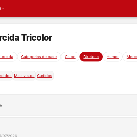
S
cida Tricolor
torcida
Categorias de base
Clube
Diretoria
Humor
Merca
ndidos
Mais vistos
Curtidos
e
5/07/2026