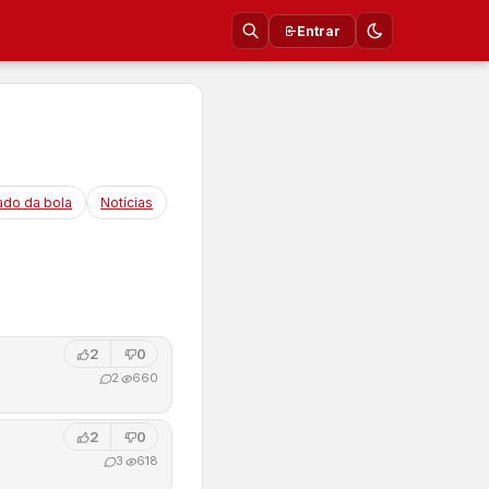
Entrar
do da bola
Notícias
2
0
2
660
2
0
3
618