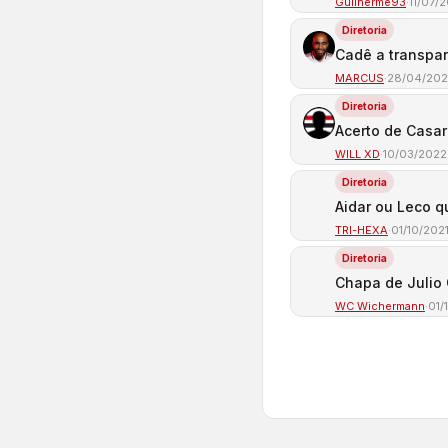
Guilherme93
·
11/07/
Diretoria
Cadê a transpa
MARCUS
·
28/04/20
Diretoria
Acerto de Casa
WILL XD
·
10/03/2022
Diretoria
Aidar ou Leco q
TRI-HEXA
·
01/10/202
Diretoria
Chapa de Julio 
WC Wichermann
·
01/