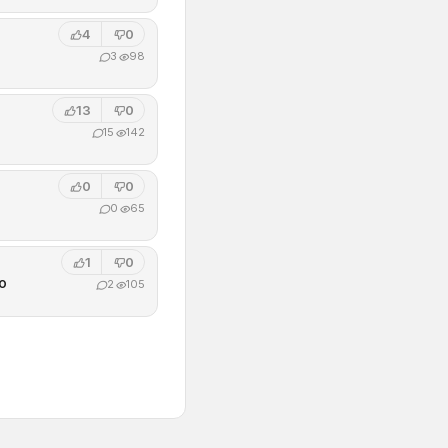
4
0
3
98
13
0
15
142
0
0
0
65
1
0
o
2
105