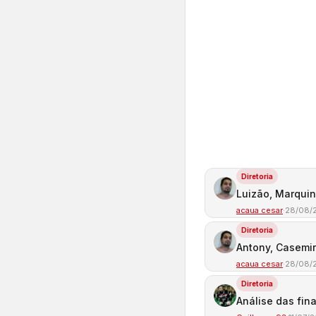
Diretoria
Luizão, Marquin
acaua cesar
·
28/08/
Diretoria
Antony, Casemir
acaua cesar
·
28/08/
Diretoria
Análise das fin