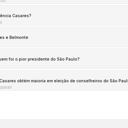
2022
rência Casares?
22
res e Belmonte
uem foi o pior presidente do São Paulo?
1
Casares obtém maioria em eleição de conselheiros do São Paul
12/2020