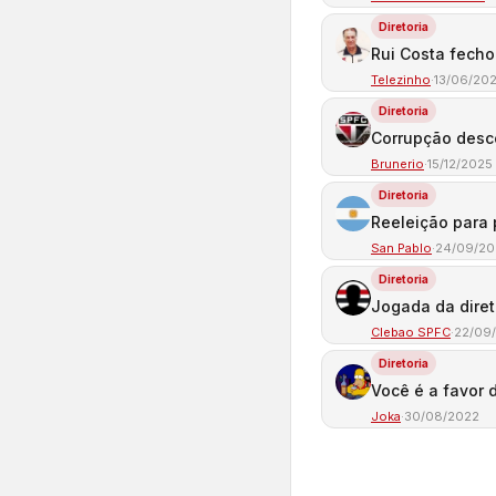
Diretoria
Rui Costa fech
Telezinho
·
13/06/20
Diretoria
Corrupção desc
Brunerio
·
15/12/2025
Diretoria
Reeleição para
San Pablo
·
24/09/20
Diretoria
Jogada da diret
Clebao SPFC
·
22/09
Diretoria
Você é a favor 
Joka
·
30/08/2022