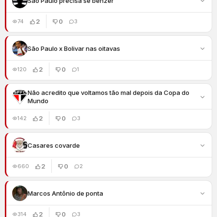
São Paulo precisa se benzer
2
0
74
3
São Paulo x Bolivar nas oitavas
2
0
120
1
Não acredito que voltamos tão mal depois da Copa do
Mundo
2
0
142
3
Casares covarde
2
0
660
2
Marcos Antônio de ponta
2
0
314
3