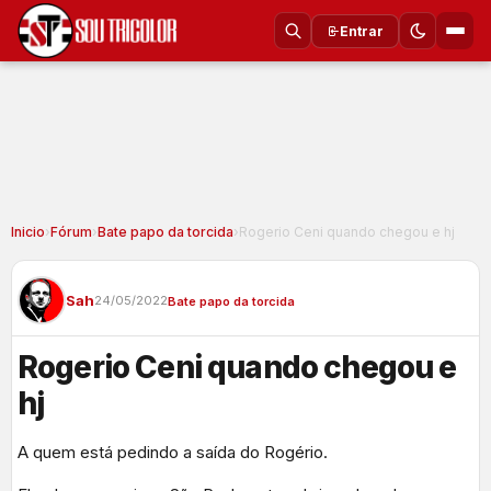
Entrar
Inicio
›
Fórum
›
Bate papo da torcida
›
Rogerio Ceni quando chegou e hj
Sah
24/05/2022
Bate papo da torcida
Rogerio Ceni quando chegou e
hj
A quem está pedindo a saída do Rogério.