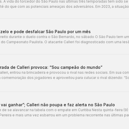
. A vida do torcedor do São Paulo nas últimas três temporadas tem sido s
é do que com as potenciais ameaças dos adversários. Em 2023, a situação 
nozelo e pode desfalcar São Paulo por um mês
direito durante o duelo contra o São Bernardo, no sábado O São Paulo tem u
lo do Campeonato Paulista. O atacante Calleri foi diagnosticado com uma les
orada de Calleri provoca: “Sou campeão do mundo”
leri, entrou na brincadeira e provocou o rival nas redes sociais. Em sua con
da comemoração dos jogadores e aproveitou para cutucar o rival dizendo: 
vai ganhar”; Calleri não poupa e faz alerta no São Paulo
e de se alavancar na tabela com o empate em Curitiba Nesta quinta-feira (9)
 Pereira e mais uma vez esbarrou em um problema recorrente nas últimas pa