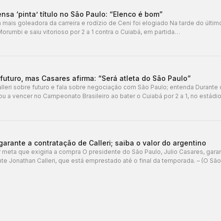
ensa ‘pinta’ título no São Paulo: “Elenco é bom”
ais goleadora da carreira e rodízio de Ceni foi elogiado Na tarde do últim
Morumbi e saiu vitorioso por 2 a 1 contra o Cuiabá, em partida…
 futuro, mas Casares afirma: “Será atleta do São Paulo”
 Calleri sobre futuro e fala sobre negociação com São Paulo; entenda Durante 
ou a vencer no Campeonato Brasileiro ao bater o Cuiabá por 2 a 1, no estád
arante a contratação de Calleri; saiba o valor do argentino
 meta que exigiria a compra O presidente do São Paulo, Julio Casares, garan
nte Jonathan Calleri, que está emprestado até o final da temporada. – (O Sã