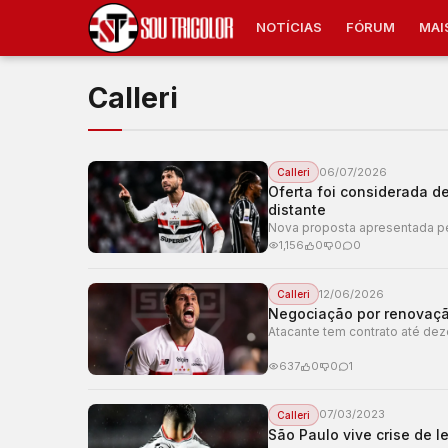
NOTÍCIAS
FÓRUM
MAI
Calleri
06/07/2026
Calleri
Oferta foi considerada de
distante
Nova proposta apresentada pel
1,156
0
0
0
12/06/2026
Calleri
Negociação por renovação
Atacante tem contrato até dez
637
0
0
1
07/03/2023
Calleri
São Paulo vive crise de 