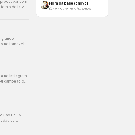
e preocupar com
Hora da base (dnovo)
tem sido talvez
2
2
0
176
27/07/2026
m grande
ão no tornozelo
ta no Instagram,
“Sou campeão do
 o São Paulo
rtidas da