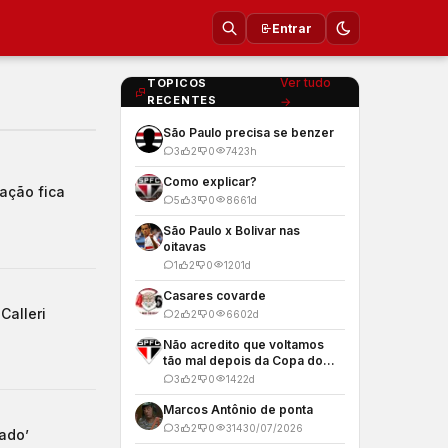
Entrar
Ver tudo
TOPICOS
RECENTES
→
São Paulo precisa se benzer
3
2
0
74
23h
Como explicar?
vação fica
5
3
0
866
1d
São Paulo x Bolivar nas
oitavas
1
2
0
120
1d
Casares covarde
Calleri
2
2
0
660
2d
Não acredito que voltamos
tão mal depois da Copa do
Mundo
3
2
0
142
2d
Marcos Antônio de ponta
3
2
0
314
30/07/2026
ado’