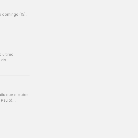
o domingo (15),
o último
io do…
tiu que o clube
o Paulo)…