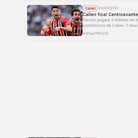
24/05/2022
Calleri
Calleri fica! Centroavan
Tricolor pagará 3 milhões de d
econômicos de Calleri. O atac
89
0
0
0