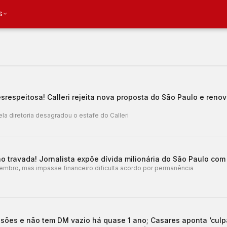
S
srespeitosa! Calleri rejeita nova proposta do São Paulo e reno
a diretoria desagradou o estafe do Calleri
 travada! Jornalista expõe dívida milionária do São Paulo com 
embro, mas impasse financeiro dificulta acordo por permanência
lesões e não tem DM vazio há quase 1 ano; Casares aponta ‘culp