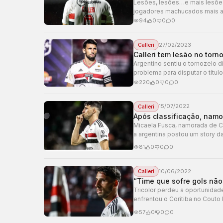
Lesões, lesões…e mais lesões
jogadores machucados mais at
a mais crítica…
94
0
0
0
27/02/2023
Calleri
Calleri tem lesão no tor
Argentino sentiu o tornozelo 
problema para disputar o títu
direito e…
220
0
0
0
15/07/2022
Calleri
Após classificação, nam
Micaela Fusca, namorada de Cal
a argentina postou um story 
mundo,…
81
0
0
0
10/06/2022
Calleri
“Time que sofre gols não 
Tricolor perdeu a oportunidad
enfrentou o Coritiba no Couto
equipe.…
57
0
0
0