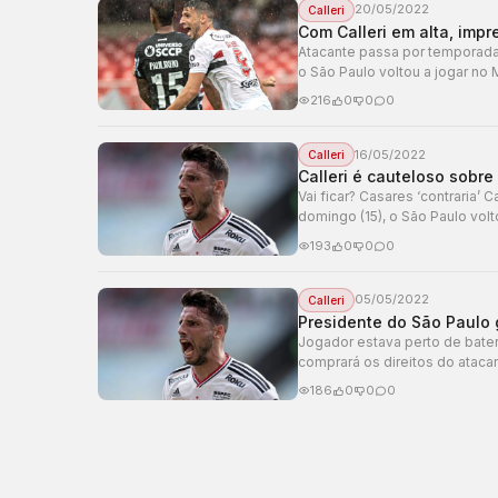
20/05/2022
Calleri
Com Calleri em alta, impr
Atacante passa por temporada m
o São Paulo voltou a jogar no 
216
0
0
0
16/05/2022
Calleri
Calleri é cauteloso sobre
Vai ficar? Casares ‘contraria’
domingo (15), o São Paulo volt
193
0
0
0
05/05/2022
Calleri
Presidente do São Paulo g
Jogador estava perto de bater
comprará os direitos do ataca
186
0
0
0