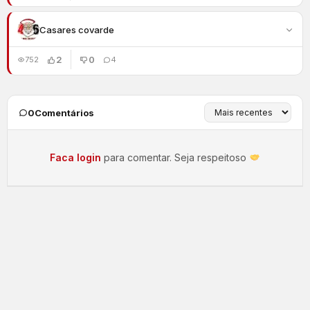
Casares covarde
2
0
752
4
0
Comentários
Faca login
para comentar. Seja respeitoso