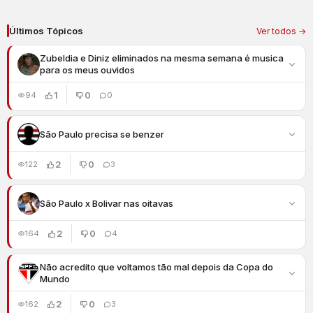
Últimos Tópicos
Ver todos →
Zubeldia e Diniz eliminados na mesma semana é musica
para os meus ouvidos
1
0
94
0
São Paulo precisa se benzer
2
0
122
3
São Paulo x Bolivar nas oitavas
2
0
164
4
Não acredito que voltamos tão mal depois da Copa do
Mundo
2
0
162
3