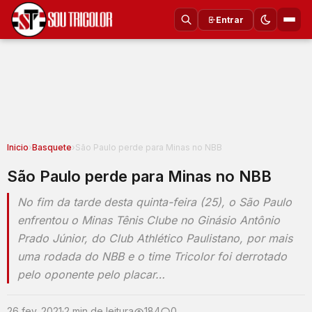
Entrar
Inicio
›
Basquete
›
São Paulo perde para Minas no NBB
São Paulo perde para Minas no NBB
No fim da tarde desta quinta-feira (25), o São Paulo
enfrentou o Minas Tênis Clube no Ginásio Antônio
Prado Júnior, do Club Athlético Paulistano, por mais
uma rodada do NBB e o time Tricolor foi derrotado
pelo oponente pelo placar…
26 fev. 2021
·
2 min de leitura
184
0