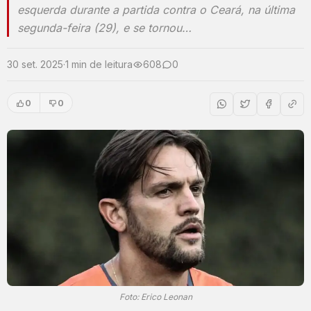
esquerda durante a partida contra o Ceará, na última
segunda-feira (29), e se tornou…
30 set. 2025
·
1 min de leitura
608
0
0
0
Foto: Erico Leonan