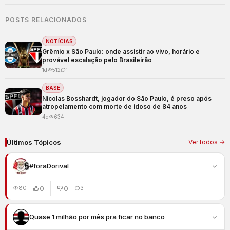
POSTS RELACIONADOS
NOTÍCIAS
Grêmio x São Paulo: onde assistir ao vivo, horário e
provável escalação pelo Brasileirão
1d
512
1
BASE
Nicolas Bosshardt, jogador do São Paulo, é preso após
atropelamento com morte de idoso de 84 anos
4d
634
Últimos Tópicos
Ver todos →
#foraDorival
0
0
80
3
Quase 1 milhão por mês pra ficar no banco