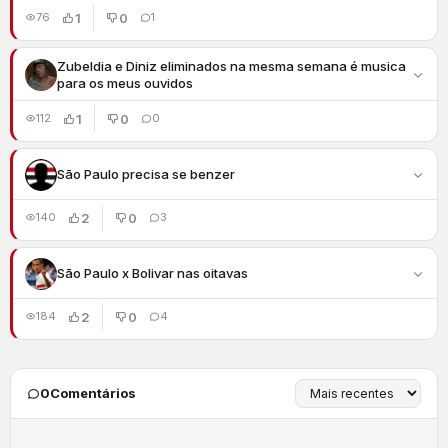
1
0
76
1
Zubeldia e Diniz eliminados na mesma semana é musica
para os meus ouvidos
1
0
112
0
São Paulo precisa se benzer
2
0
140
3
São Paulo x Bolivar nas oitavas
2
0
184
4
0
Comentários