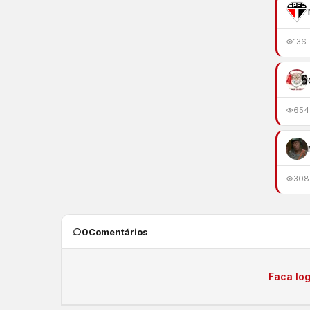
136
654
308
0
Comentários
Faca log