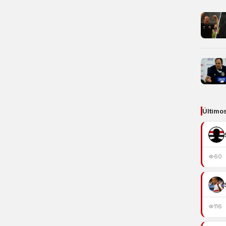
Último
60
116