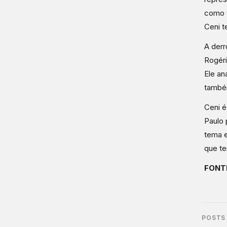
como 
Ceni t
A derr
Rogéri
Ele an
também
Ceni é
Paulo 
tema e
que te
FONT
POSTS