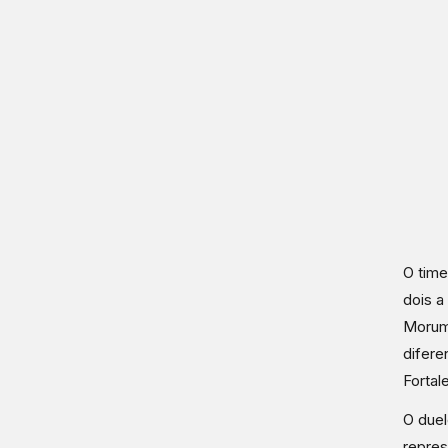
O time
dois a
Morumb
difere
Fortal
O duel
repres