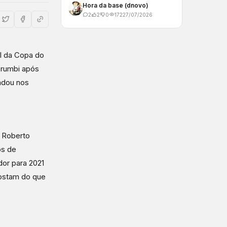
Hora da base (dnovo)
2
2
0
172
27/07/2026
al da Copa do
orumbi após
radou nos
e Roberto
os de
dor para 2021
gostam do que