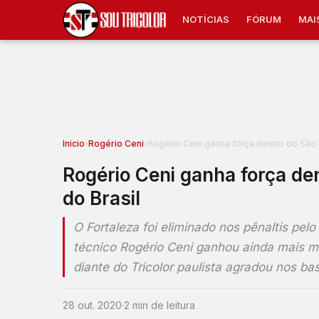
NOTÍCIAS
FÓRUM
MAI
Inicio
›
Rogério Ceni
›
Rogério Ceni ganha força dentro do São 
Rogério Ceni ganha força de
do Brasil
O Fortaleza foi eliminado nos pênaltis pel
técnico Rogério Ceni ganhou ainda mais m
diante do Tricolor paulista agradou nos ba
28 out. 2020
·
2 min de leitura