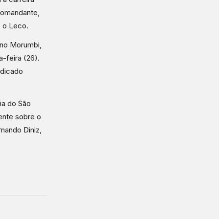
comandante,
, o Leco.
 no Morumbi,
-feira (26).
edicado
ia do São
ente sobre o
nando Diniz,