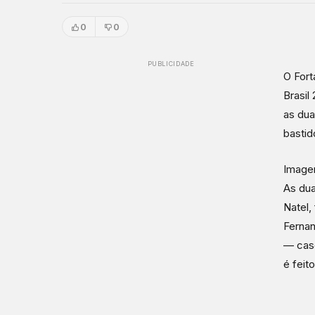
0
0
PUBLICIDADE
O Fort
Brasil
as dua
bastid
Imagem
As dua
Natel,
Fernan
— caso
é feit