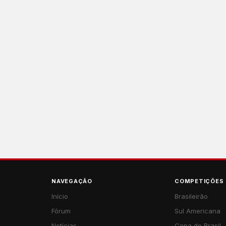
NAVEGAÇÃO
COMPETIÇÕES
Início
Brasileirão
Fórum
Sul Americana
Notícias
Copa do Brasil