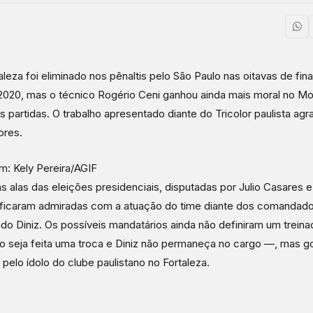
aleza foi eliminado nos pênaltis pelo São Paulo nas oitavas de fin
 2020, mas o técnico Rogério Ceni ganhou ainda mais moral no M
s partidas. O trabalho apresentado diante do Tricolor paulista ag
ores.
: Kely Pereira/AGIF
s alas das eleições presidenciais, disputadas por Julio Casares 
 ficaram admiradas com a atuação do time diante dos comandad
do Diniz. Os possíveis mandatários ainda não definiram um treina
 seja feita uma troca e Diniz não permaneça no cargo —, mas 
o pelo ídolo do clube paulistano no Fortaleza.