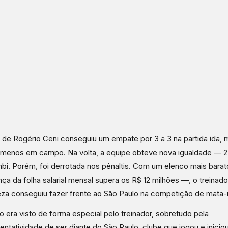
 de Rogério Ceni conseguiu um empate por 3 a 3 na partida ida
 menos em campo. Na volta, a equipe obteve nova igualdade — 2
i. Porém, foi derrotada nos pênaltis. Com um elenco mais bara
nça da folha salarial mensal supera os R$ 12 milhões —, o treinado
eza conseguiu fazer frente ao São Paulo na competição de mata-
o era visto de forma especial pelo treinador, sobretudo pela
entatividade de ser diante do São Paulo, clube que jogou e iniciou