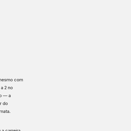
, mesmo com
 a 2 no
to — a
r do
mata.
 a carreira