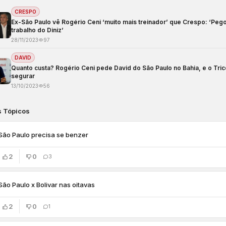
CRESPO
Ex-São Paulo vê Rogério Ceni ‘muito mais treinador’ que Crespo: ‘Peg
trabalho do Diniz’
28/11/2023
97
DAVID
Quanto custa? Rogério Ceni pede David do São Paulo no Bahia, e o Tri
segurar
13/10/2023
56
s Tópicos
São Paulo precisa se benzer
2
0
3
São Paulo x Bolivar nas oitavas
2
0
1