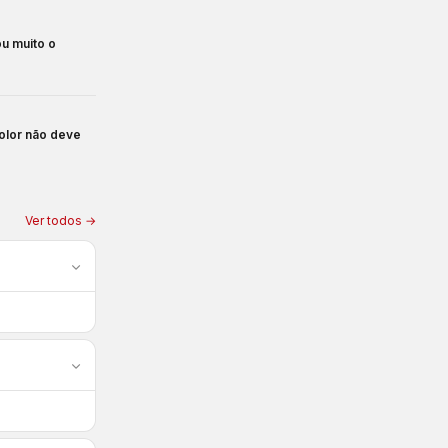
ou muito o
color não deve
Ver todos →