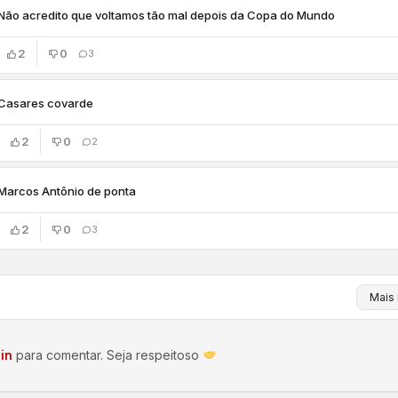
Não acredito que voltamos tão mal depois da Copa do Mundo
2
0
3
Casares covarde
2
0
2
Marcos Antônio de ponta
2
0
3
in
para comentar. Seja respeitoso