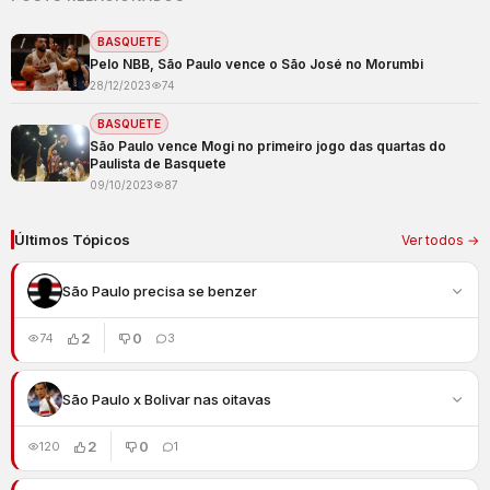
BASQUETE
Pelo NBB, São Paulo vence o São José no Morumbi
28/12/2023
74
BASQUETE
São Paulo vence Mogi no primeiro jogo das quartas do
Paulista de Basquete
09/10/2023
87
Últimos Tópicos
Ver todos →
São Paulo precisa se benzer
2
0
74
3
São Paulo x Bolivar nas oitavas
2
0
120
1