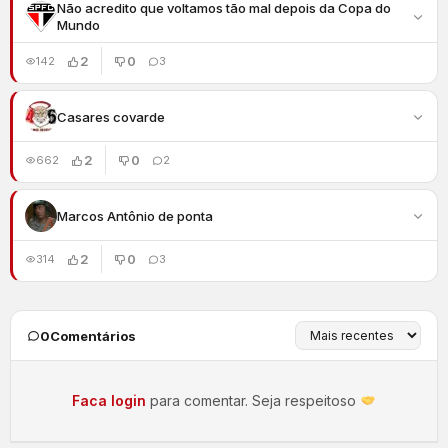
Não acredito que voltamos tão mal depois da Copa do
Mundo
2
0
142
3
Casares covarde
2
0
662
2
Marcos Antônio de ponta
2
0
314
3
0
Comentários
Faca login
para comentar. Seja respeitoso