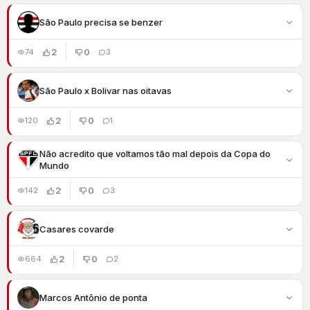
São Paulo precisa se benzer
2
0
74
3
São Paulo x Bolivar nas oitavas
2
0
120
1
Não acredito que voltamos tão mal depois da Copa do
Mundo
2
0
142
3
Casares covarde
2
0
664
2
Marcos Antônio de ponta