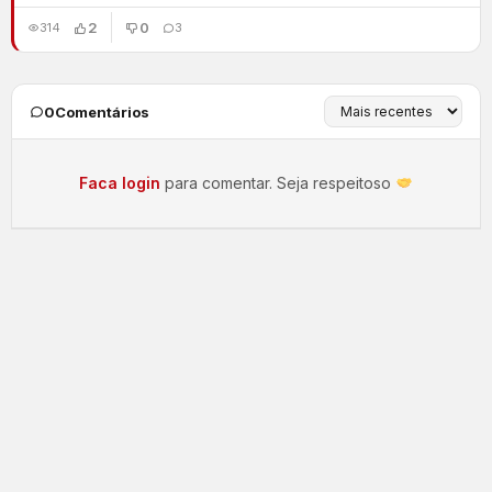
2
0
314
3
0
Comentários
Faca login
para comentar. Seja respeitoso