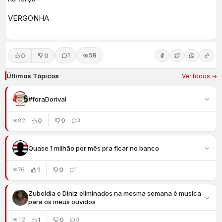
VERGONHA
0
0
1
59
Últimos Tópicos
Ver todos →
#foraDorival
0
0
82
3
Quase 1 milhão por mês pra ficar no banco
1
0
76
1
Zubeldia e Diniz eliminados na mesma semana é musica
para os meus ouvidos
1
0
112
0