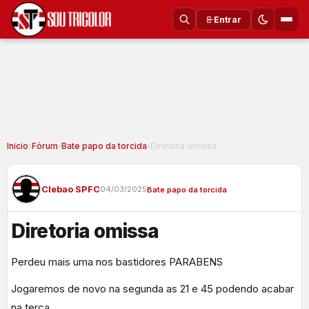
Entrar
Inicio
›
Fórum
›
Bate papo da torcida
›
Diretoria omissa
Clebao SPFC
04/03/2025
Bate papo da torcida
Diretoria omissa
Perdeu mais uma nos bastidores PARABENS
Jogaremos de novo na segunda as 21 e 45 podendo acabar
na terça