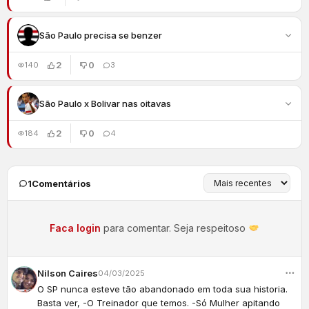
São Paulo precisa se benzer
2
0
140
3
São Paulo x Bolivar nas oitavas
2
0
184
4
1
Comentários
Faca login
para comentar. Seja respeitoso
Nilson Caires
04/03/2025
O SP nunca esteve tão abandonado em toda sua historia.
Basta ver, -O Treinador que temos. -Só Mulher apitando