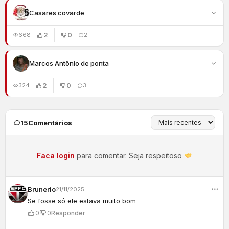
Casares covarde
2
0
668
2
Marcos Antônio de ponta
2
0
324
3
15
Comentários
Faca login
para comentar. Seja respeitoso
Brunerio
21/11/2025
Se fosse só ele estava muito bom
0
0
Responder