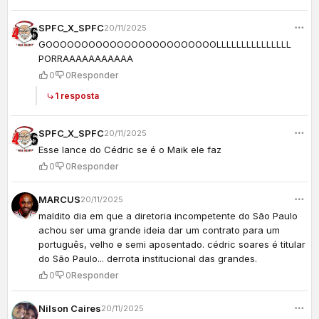
SPFC_X_SPFC
20/11/2025
GOOOOOOOOOOOOOOOOOOOOOOOOLLLLLLLLLLLLLLL
PORRAAAAAAAAAAA
0
0
Responder
1 resposta
SPFC_X_SPFC
20/11/2025
Esse lance do Cédric se é o Maik ele faz
0
0
Responder
MARCUS
20/11/2025
maldito dia em que a diretoria incompetente do São Paulo
achou ser uma grande ideia dar um contrato para um
português, velho e semi aposentado.
cédric
soares é titular
do São Paulo... derrota institucional das grandes.
0
0
Responder
Nilson Caires
20/11/2025