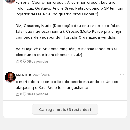
Ferreira, Cedric(horroroso), Alison(horroroso), Luciano,
Toloi, Luiz Gustavo, André Silva, Patirck(como o SP tem um
jogador desse Nível no quadro profissional ?).
DM, Casares, Murici(Decepção deu entrevista e só faltou
falar que não esta nem ai), Crespo(Muito Polido pra dirigir
cambada de vagabundo). Torcida Organizada vendida.
VAR(Hoje vê o SP como ninguém, o mesmo lance pro SP
eles nunca que iriam chamar o Juiz)
0
0
Responder
MARCUS
20/11/2025
o morto do alisson e o lixo do cedric matando os únicos
ataques q o São Paulo tem. angustiante
0
0
Responder
Carregar mais (3 restantes)