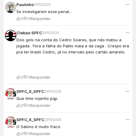
Paulinho
21/11/2025
Se investigarem esse penal...
0
0
Responder
Clebao SPFC
21/11/2025
Dois gols na conta do Cedric Soares, que não matou a
jogada . Fora a falha do Pablo maia e da zaga . Crespo era
pra ter tirado Cedric, já no intervalo pelo cartão amarelo.
0
0
Responder
SPFC_X_SPFC
21/11/2025
Que time nojento pqp
0
0
Responder
SPFC_X_SPFC
21/11/2025
O Sabino é muito fraco
0
0
Responder