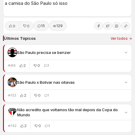
a camisa do São Paulo só isso
0
0
15
129
Últimos Tópicos
Ver todos →
São Paulo precisa se benzer
2
0
86
3
São Paulo x Bolivar nas oitavas
2
0
122
1
Não acredito que voltamos tão mal depois da Copa do
Mundo
2
0
142
3