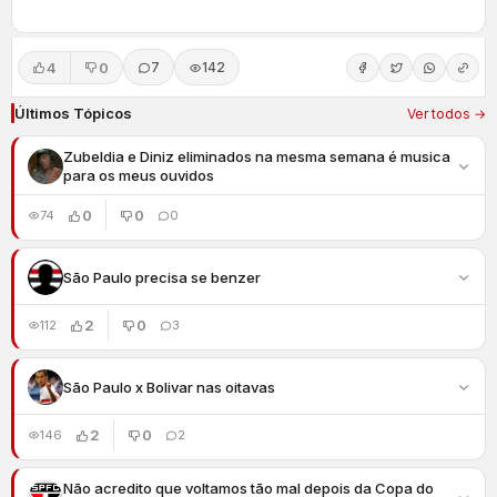
4
0
7
142
Últimos Tópicos
Ver todos →
Zubeldia e Diniz eliminados na mesma semana é musica
para os meus ouvidos
0
0
74
0
São Paulo precisa se benzer
2
0
112
3
São Paulo x Bolivar nas oitavas
2
0
146
2
Não acredito que voltamos tão mal depois da Copa do