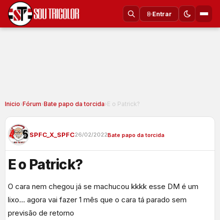
Entrar
Inicio
›
Fórum
›
Bate papo da torcida
›
E o Patrick?
SPFC_X_SPFC
26/02/2022
Bate papo da torcida
E o Patrick?
O cara nem chegou já se machucou kkkk esse DM é um
lixo… agora vai fazer 1 mês que o cara tá parado sem
previsão de retorno