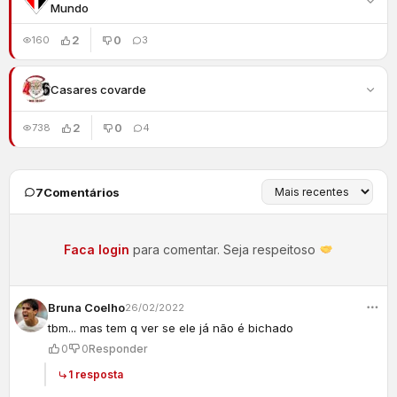
Mundo
2
0
160
3
Casares covarde
2
0
738
4
7
Comentários
Faca login
para comentar. Seja respeitoso
Bruna Coelho
26/02/2022
tbm... mas tem q ver se ele já não é bichado
0
0
Responder
1 resposta