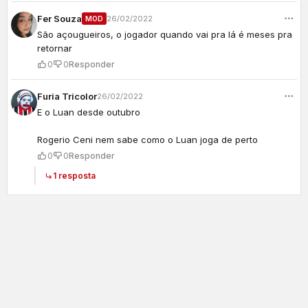
Fer Souza
26/02/2022
MOD
São açougueiros, o jogador quando vai pra lá é meses pra
retornar
0
0
Responder
Furia Tricolor
26/02/2022
E o Luan desde outubro
Rogerio Ceni nem sabe como o Luan joga de perto
0
0
Responder
1 resposta