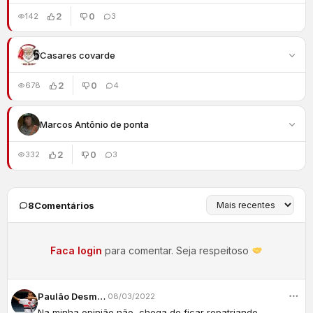
2
0
142
3
Casares covarde
2
0
678
4
Marcos Antônio de ponta
2
0
332
3
8
Comentários
Faca login
para comentar. Seja respeitoso
Paulão Desmaio
08/03/2022
Na minha opinião não, chega de ficar repatriando