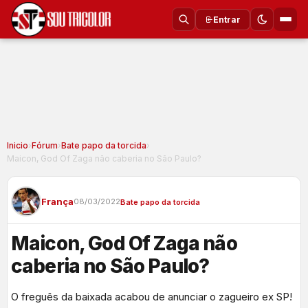
Entrar
Inicio
›
Fórum
›
Bate papo da torcida
›
Maicon, God Of Zaga não caberia no São Paulo?
França
08/03/2022
Bate papo da torcida
Maicon, God Of Zaga não
caberia no São Paulo?
O freguês da baixada acabou de anunciar o zagueiro ex SP!