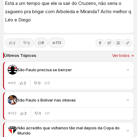
Está a um tempo que ele ia sair do Cruzeiro, não seria o
zagueiro pra brigar com Arboleda e Miranda? Acho melhor q
Léo e Diego
2
0
8
113
Últimos Tópicos
Ver todos →
São Paulo precisa se benzer
2
0
86
3
São Paulo x Bolivar nas oitavas
2
0
122
1
Não acredito que voltamos tão mal depois da Copa do
Mundo