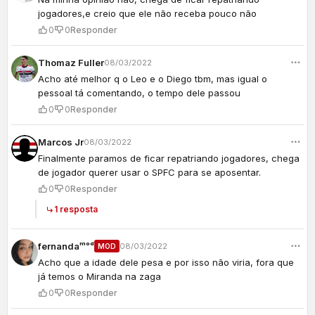
jogadores,e creio que ele não receba pouco não
0
0
Responder
Thomaz Fuller
08/03/2022
Acho até melhor q o Leo e o Diego tbm, mas igual o
pessoal tá comentando, o tempo dele passou
0
0
Responder
Marcos Jr
08/03/2022
Finalmente paramos de ficar repatriando jogadores, chega
de jogador querer usar o SPFC para se aposentar.
0
0
Responder
1 resposta
fernandaᵐᵒᵈ
08/03/2022
MOD
Acho que a idade dele pesa e por isso não viria, fora que
já temos o Miranda na zaga
0
0
Responder