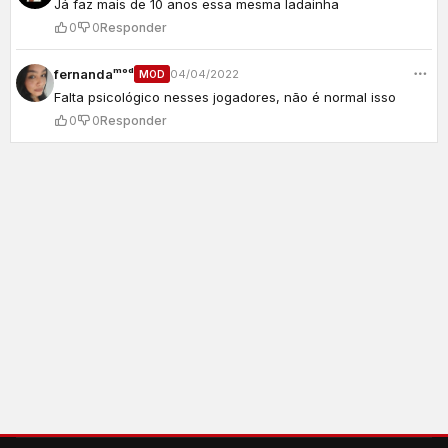
Já faz mais de 10 anos essa mesma ladainha
0
0
Responder
fernandaᵐᵒᵈ
04/04/2022
MOD
Falta psicológico nesses jogadores, não é normal isso
0
0
Responder