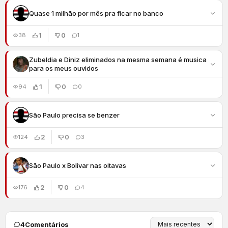
Quase 1 milhão por mês pra ficar no banco
1
0
38
1
Zubeldia e Diniz eliminados na mesma semana é musica
para os meus ouvidos
1
0
94
0
São Paulo precisa se benzer
2
0
124
3
São Paulo x Bolivar nas oitavas
2
0
176
4
4
Comentários