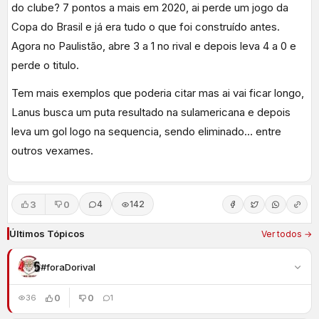
do clube? 7 pontos a mais em 2020, ai perde um jogo da
Copa do Brasil e já era tudo o que foi construído antes.
Agora no Paulistão, abre 3 a 1 no rival e depois leva 4 a 0 e
perde o titulo.
Tem mais exemplos que poderia citar mas ai vai ficar longo,
Lanus busca um puta resultado na sulamericana e depois
leva um gol logo na sequencia, sendo eliminado… entre
outros vexames.
3
0
4
142
Últimos Tópicos
Ver todos →
#foraDorival
0
0
36
1