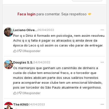
Faca login
para comentar. Seja respeitoso
Luciano Oliveira
05/04/2022
Pior q o Diniz é formado em psicologia, nem assim resolveu.
Acho q o q falta é pagar os atrasados q ainda deve da
época do Leco q só assim os caras vão parar de entregar.
0
0
Responder
Douglas S.S.
04/04/2022
Os marmanjos que ganham um caminhão de dinheiro a
custa do clube tem emocional fraco, e o torcedor que
muitos deles abdicam parte dos seus salários honestos
para acompanhar esse clube tem um emocional blindado,
pois ser torcedor do São Paulo atualmente é vergonhoso.
0
0
Responder
The KING
04/04/2022