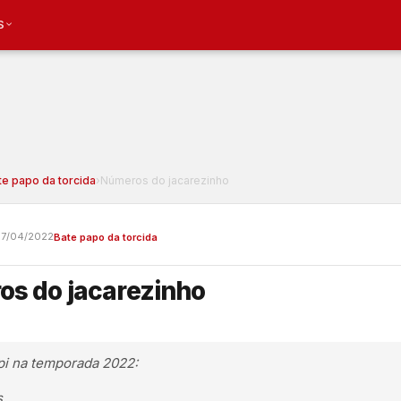
S
te papo da torcida
›
Números do jacarezinho
7/04/2022
Bate papo da torcida
s do jacarezinho
pi na temporada 2022:
s