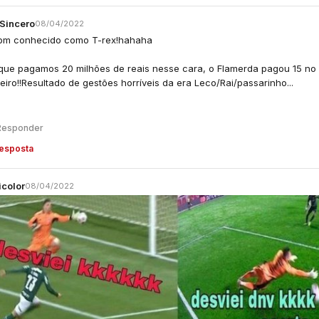
rSincero
08/04/2022
tbm conhecido como T-rex!hahaha
l que pagamos 20 milhões de reais nesse cara, o Flamerda pagou 15 no 
eiro!!Resultado de gestões horríveis da era Leco/Rai/passarinho...
s
Responder
resposta
icolor
08/04/2022