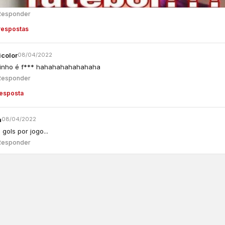
Responder
respostas
icolor
08/04/2022
inho é f*** hahahahahahahaha
Responder
resposta
a
08/04/2022
gols por jogo...
Responder