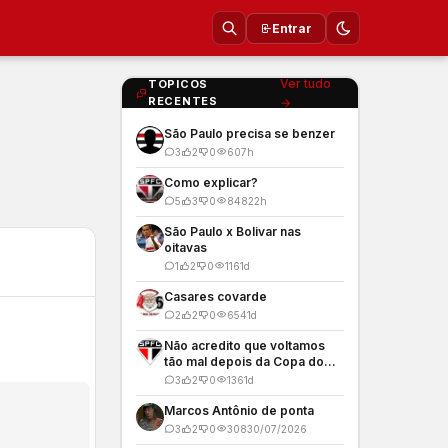
Entrar
Ver tudo
TOPICOS
RECENTES
→
São Paulo precisa se benzer
3
2
0
60
7h
Como explicar?
5
3
0
848
22h
São Paulo x Bolivar nas
oitavas
1
2
0
116
1d
Casares covarde
2
2
0
654
1d
Não acredito que voltamos
tão mal depois da Copa do
Mundo
3
2
0
136
1d
Marcos Antônio de ponta
3
2
0
308
30/07/2026