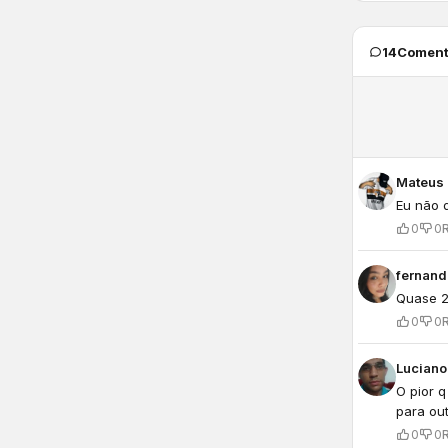
14
Coment
Mateus
Eu não 
0
0
fernand
Quase 2 
0
0
Luciano
O pior 
para out
0
0