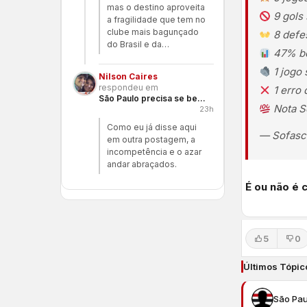
mas o destino aproveita
9 gols 
a fragilidade que tem no
clube mais bagunçado
8 defe
do Brasil e da…
47% bo
1 jogo 
Nilson Caires
respondeu em
1 erro 
São Paulo precisa se benzer
Nota S
23h
Como eu já disse aqui
— Sofasc
em outra postagem, a
incompetência e o azar
andar abraçados.
É ou não é 
5
0
Últimos Tópic
São Pau