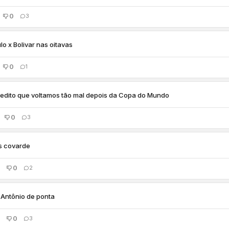
0
3
lo x Bolivar nas oitavas
0
1
edito que voltamos tão mal depois da Copa do Mundo
0
3
s covarde
0
2
Antônio de ponta
0
3