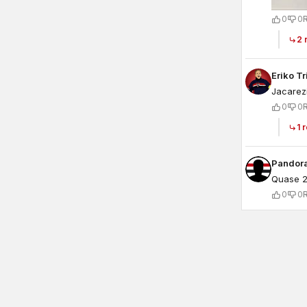
0
0
2 
Eriko Tr
Jacarez
0
0
1 
Pandor
Quase 2 
0
0