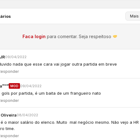
ários
Faca login
para comentar. Seja respeitoso
 JR
09/04/2022
duvido nada que esse cara vai jogar outra partida em breve
Responder
aᵐᵒᵈ
09/04/2022
MOD
gols por partida, é um baita de um frangueiro nato
Responder
 Oliveira
08/04/2022
q é o maior salário do elenco. Muito mal negócio mesmo. Não vejo a 
ro time.
Responder