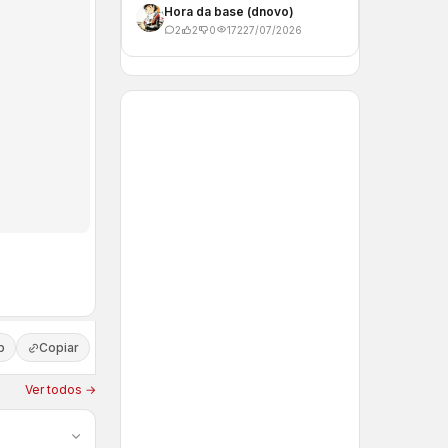
Hora da base (dnovo)
2
2
0
172
27/07/2026
p
Copiar
Ver todos →