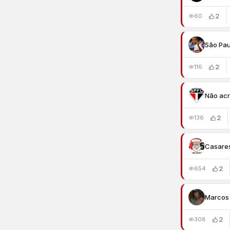
2
60
São Pau
2
116
Não acr
2
136
Casare
2
654
Marcos 
2
308