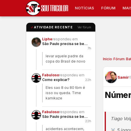
NOTÍCIAS
FÓRUM
MAI
ATIVIDADE RECENTE
Ver fórum
Liphe
respondeu em
São Paulo precisa se benzer
7h
levar aquele padre da
Inicio
›
Fórum
›
Ba
copa do Brasil de novo
Fabuloso
respondeu em
Samir
0
Como explicar?
22h
Eles sao 8 ou 80 tbm é
Número
isso ou queda. Time
kamikaze
Fabuloso
respondeu em
São Paulo precisa se benzer
Tiago Vol
22h
acidentes acontecem,
5 jogo