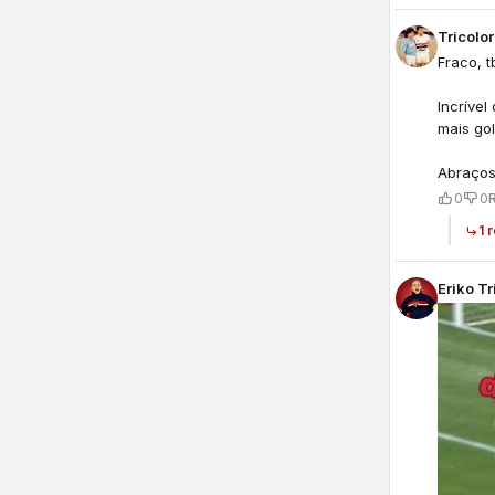
Tricolo
Fraco, 
Incríve
mais gol
Abraço
0
0
1 
Eriko Tr