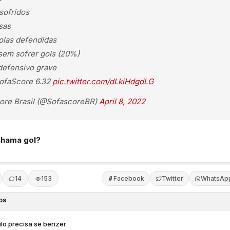
sofridos
sas
las defendidas
sem sofrer gols (20%)
defensivo grave
ofaScore 6.32
pic.twitter.com/dLkiHdgdLG
ore Brasil (@SofascoreBR)
April 8, 2022
chama gol?
14
153
Facebook
Twitter
WhatsAp
os
lo precisa se benzer