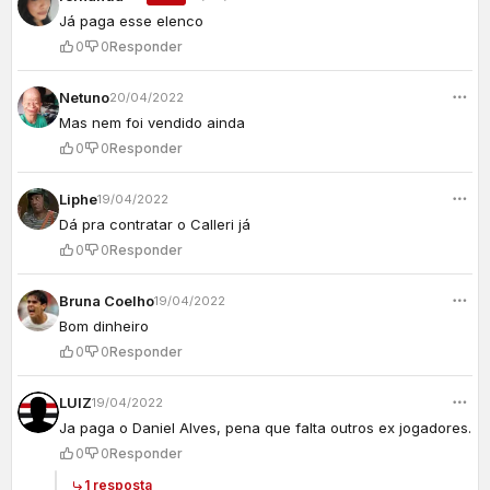
Já paga esse elenco
0
0
Responder
Netuno
20/04/2022
Mas nem foi vendido ainda
0
0
Responder
Liphe
19/04/2022
Dá pra contratar o Calleri já
0
0
Responder
Bruna Coelho
19/04/2022
Bom dinheiro
0
0
Responder
LUIZ
19/04/2022
Ja paga o Daniel Alves, pena que falta outros ex jogadores.
0
0
Responder
1 resposta