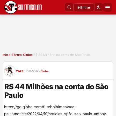
Entrar
Inicio
›
Fórum
›
Clube
›
R$ 44 Milhões na conta do São Paulo
Yara
19/04/2022
Clube
R$ 44 Milhões na conta do São
Paulo
https://ge.globo.com/futebol/times/sao-
paulo/noticia/2022/04/19/noticias-spfc-sao-paulo-antony-