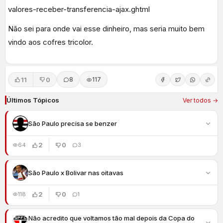
valores-receber-transferencia-ajax.ghtml
Não sei para onde vai esse dinheiro, mas seria muito bem
vindo aos cofres tricolor.
11
0
8
117
Últimos Tópicos
Ver todos →
São Paulo precisa se benzer
2
0
64
3
São Paulo x Bolivar nas oitavas
2
0
118
1
Não acredito que voltamos tão mal depois da Copa do