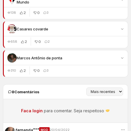
Mundo
2
0
138
3
Casares covarde
2
0
658
2
Marcos Antônio de ponta
2
0
310
3
8
Comentários
Faca login
para comentar. Seja respeitoso
fernandaᵐᵒᵈ
20/04/2022
MOD