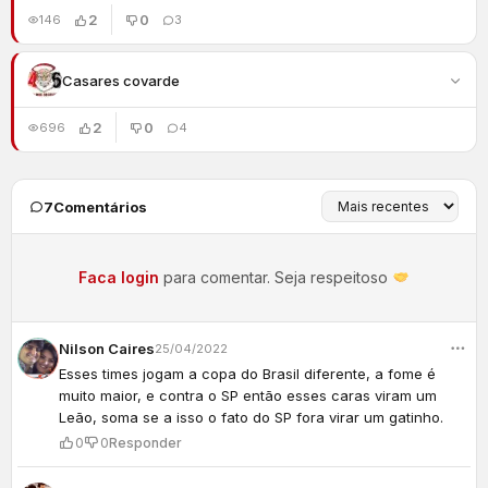
2
0
146
3
Casares covarde
2
0
696
4
7
Comentários
Faca login
para comentar. Seja respeitoso
Nilson Caires
25/04/2022
Esses times jogam a copa do Brasil diferente, a fome é
muito maior, e contra o SP então esses caras viram um
Leão, soma se a isso o fato do SP fora virar um gatinho.
0
0
Responder