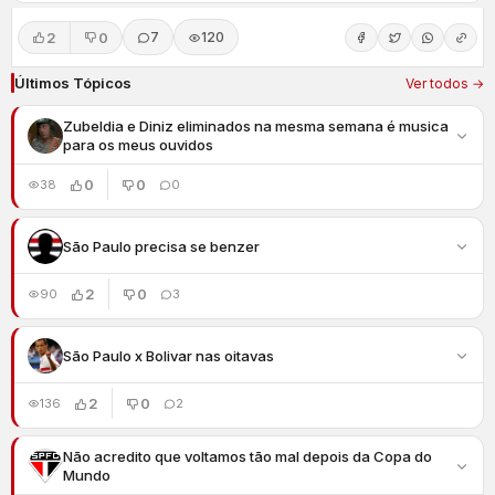
2
0
7
120
Últimos Tópicos
Ver todos →
Zubeldia e Diniz eliminados na mesma semana é musica
para os meus ouvidos
0
0
38
0
São Paulo precisa se benzer
2
0
90
3
São Paulo x Bolivar nas oitavas
2
0
136
2
Não acredito que voltamos tão mal depois da Copa do
Mundo