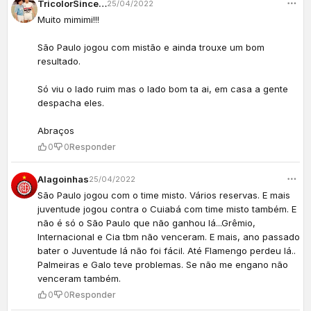
TricolorSincero
25/04/2022
Muito mimimi!!!
São Paulo jogou com mistão e ainda trouxe um bom
resultado.
Só viu o lado ruim mas o lado bom ta ai, em casa a gente
despacha eles.
Abraços
0
0
Responder
Alagoinhas
25/04/2022
São Paulo jogou com o time misto. Vários reservas. E mais
juventude jogou contra o Cuiabá com time misto também. E
não é só o São Paulo que não ganhou lá...Grêmio,
Internacional e Cia tbm não venceram. E mais, ano passado
bater o Juventude lá não foi fácil. Até Flamengo perdeu lá..
Palmeiras e Galo teve problemas. Se não me engano não
venceram também.
0
0
Responder