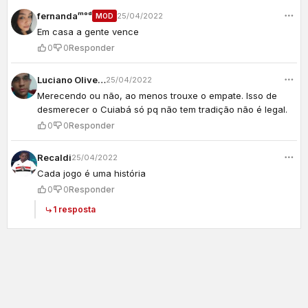
fernandaᵐᵒᵈ
25/04/2022
MOD
Em casa a gente vence
0
0
Responder
Luciano Oliveira
25/04/2022
Merecendo ou não, ao menos trouxe o empate. Isso de
desmerecer o Cuiabá só pq não tem tradição não é legal.
0
0
Responder
Recaldi
25/04/2022
Cada jogo é uma história
0
0
Responder
1 resposta